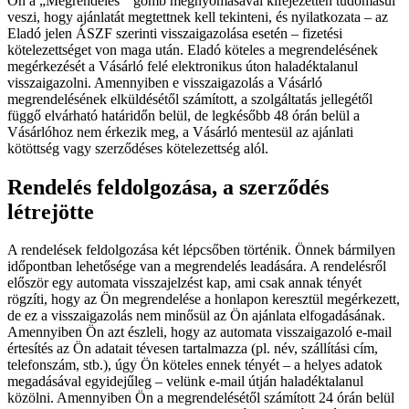
Ön a „
Megrendelés
” gomb megnyomásával kifejezetten tudomásul
veszi, hogy ajánlatát megtettnek kell tekinteni, és nyilatkozata – az
Eladó jelen ÁSZF szerinti visszaigazolása esetén – fizetési
kötelezettséget von maga után. Eladó köteles a megrendelésének
megérkezését a Vásárló felé elektronikus úton haladéktalanul
visszaigazolni. Amennyiben e visszaigazolás a Vásárló
megrendelésének elküldésétől számított, a szolgáltatás jellegétől
függő elvárható határidőn belül, de legkésőbb 48 órán belül a
Vásárlóhoz nem érkezik meg, a Vásárló mentesül az ajánlati
kötöttség vagy szerződéses kötelezettség alól.
Rendelés feldolgozása, a szerződés
létrejötte
A rendelések feldolgozása két lépcsőben történik. Önnek bármilyen
időpontban lehetősége van a megrendelés leadására. A rendelésről
először egy automata visszajelzést kap, ami csak annak tényét
rögzíti, hogy az Ön megrendelése a honlapon keresztül megérkezett,
de ez a visszaigazolás nem minősül az Ön ajánlata elfogadásának.
Amennyiben Ön azt észleli, hogy az automata visszaigazoló e-mail
értesítés az Ön adatait tévesen tartalmazza (pl. név, szállítási cím,
telefonszám, stb.), úgy Ön köteles ennek tényét – a helyes adatok
megadásával egyidejűleg – velünk e-mail útján haladéktalanul
közölni. Amennyiben Ön a megrendelésétől számított 24 órán belül