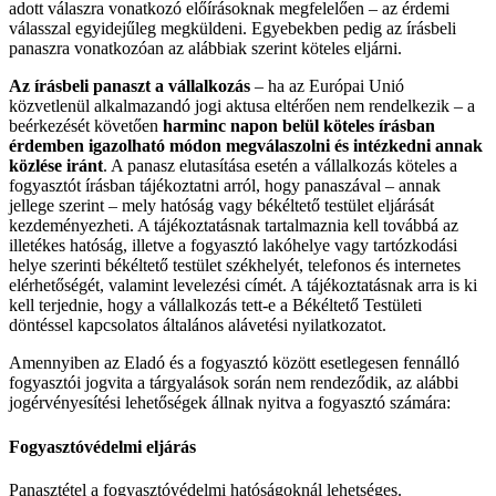
adott válaszra vonatkozó előírásoknak megfelelően – az érdemi
válasszal egyidejűleg megküldeni. Egyebekben pedig az írásbeli
panaszra vonatkozóan az alábbiak szerint köteles eljárni.
Az írásbeli panaszt a vállalkozás
– ha az Európai Unió
közvetlenül alkalmazandó jogi aktusa eltérően nem rendelkezik – a
beérkezését követően
harminc napon belül köteles írásban
érdemben igazolható módon megválaszolni és intézkedni annak
közlése iránt
. A panasz elutasítása esetén a vállalkozás köteles a
fogyasztót írásban tájékoztatni arról, hogy panaszával – annak
jellege szerint – mely hatóság vagy békéltető testület eljárását
kezdeményezheti. A tájékoztatásnak tartalmaznia kell továbbá az
illetékes hatóság, illetve a fogyasztó lakóhelye vagy tartózkodási
helye szerinti békéltető testület székhelyét, telefonos és internetes
elérhetőségét, valamint levelezési címét. A tájékoztatásnak arra is ki
kell terjednie, hogy a vállalkozás tett-e a Békéltető Testületi
döntéssel kapcsolatos általános alávetési nyilatkozatot.
Amennyiben az Eladó és a fogyasztó között esetlegesen fennálló
fogyasztói jogvita a tárgyalások során nem rendeződik, az alábbi
jogérvényesítési lehetőségek állnak nyitva a fogyasztó számára:
Fogyasztóvédelmi eljárás
Panasztétel a fogyasztóvédelmi hatóságoknál lehetséges.