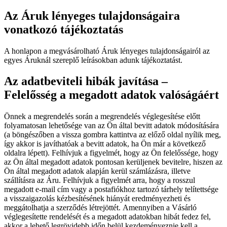
Az Áruk lényeges tulajdonságaira
vonatkozó tájékoztatás
A honlapon a megvásárolható Áruk lényeges tulajdonságairól az
egyes Áruknál szereplő leírásokban adunk tájékoztatást.
Az adatbeviteli hibák javítása –
Felelősség a megadott adatok valóságáért
Önnek a megrendelés során a megrendelés véglegesítése előtt
folyamatosan lehetősége van az Ön által bevitt adatok módosítására
(a böngészőben a vissza gombra kattintva az előző oldal nyílik meg,
így akkor is javíthatóak a bevitt adatok, ha Ön már a következő
oldalra lépett). Felhívjuk a figyelmét, hogy az Ön felelőssége, hogy
az Ön által megadott adatok pontosan kerüljenek bevitelre, hiszen az
Ön által megadott adatok alapján kerül számlázásra, illetve
szállításra az Áru. Felhívjuk a figyelmét arra, hogy a rosszul
megadott e-mail cím vagy a postafiókhoz tartozó tárhely telítettsége
a visszaigazolás kézbesítésének hiányát eredményezheti és
meggátolhatja a szerződés létrejöttét. Amennyiben a Vásárló
véglegesítette rendelését és a megadott adatokban hibát fedez fel,
akkor a lehető legrövidebb időn belül kezdeményeznie kell a