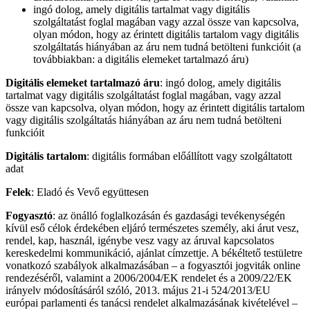
ingó dolog, amely digitális tartalmat vagy digitális
szolgáltatást foglal magában vagy azzal össze van kapcsolva,
olyan módon, hogy az érintett digitális tartalom vagy digitális
szolgáltatás hiányában az áru nem tudná betölteni funkcióit (a
továbbiakban: a digitális elemeket tartalmazó áru)
Digitális elemeket tartalmazó áru
: ingó dolog, amely digitális
tartalmat vagy digitális szolgáltatást foglal magában, vagy azzal
össze van kapcsolva, olyan módon, hogy az érintett digitális tartalom
vagy digitális szolgáltatás hiányában az áru nem tudná betölteni
funkcióit
Digitális tartalom
: digitális formában előállított vagy szolgáltatott
adat
Felek
: Eladó és Vevő együttesen
Fogyasztó
: az önálló foglalkozásán és gazdasági tevékenységén
kívül eső célok érdekében eljáró természetes személy, aki árut vesz,
rendel, kap, használ, igénybe vesz vagy az áruval kapcsolatos
kereskedelmi kommunikáció, ajánlat címzettje. A békéltető testületre
vonatkozó szabályok alkalmazásában – a fogyasztói jogviták online
rendezéséről, valamint a 2006/2004/EK rendelet és a 2009/22/EK
irányelv módosításáról szóló, 2013. május 21-i 524/2013/EU
európai parlamenti és tanácsi rendelet alkalmazásának kivételével –