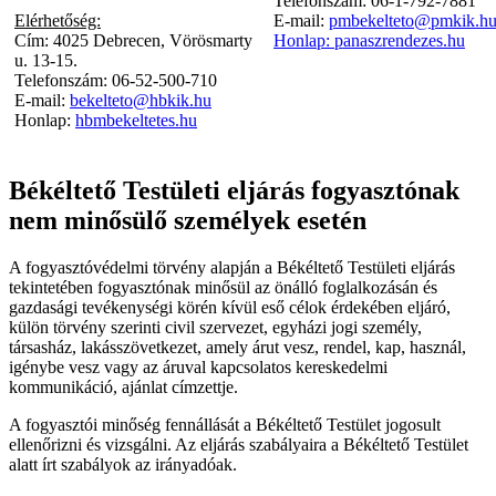
Telefonszám: 06-1-792-7881
Elérhetőség:
E-mail:
pmbekelteto@pmkik.h
Cím: 4025 Debrecen, Vörösmarty
Honlap:
panaszrendezes.hu
u. 13-15.
Telefonszám: 06-52-500-710
E-mail:
bekelteto@hbkik.hu
Honlap:
hbmbekeltetes.hu
Békéltető Testületi eljárás fogyasztónak
nem minősülő személyek esetén
A fogyasztóvédelmi törvény alapján a Békéltető Testületi eljárás
tekintetében fogyasztónak minősül az önálló foglalkozásán és
gazdasági tevékenységi körén kívül eső célok érdekében eljáró,
külön törvény szerinti civil szervezet, egyházi jogi személy,
társasház, lakásszövetkezet, amely árut vesz, rendel, kap, használ,
igénybe vesz vagy az áruval kapcsolatos kereskedelmi
kommunikáció, ajánlat címzettje.
A fogyasztói minőség fennállását a Békéltető Testület jogosult
ellenőrizni és vizsgálni. Az eljárás szabályaira a Békéltető Testület
alatt írt szabályok az irányadóak.