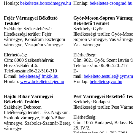
Honlap:
bekeltetes.borsodmegye.hu
Honlap:
bekeltetes-csongrad.hu
Fejér Vármegyei Békéltető
Győr-Moson-Sopron Vármeg
Testület
Békéltető Testület
Székhely: Székesfehérvár
Székhely: Győr
Illetékességi terület: Fejér
Illetékességi terület: Győr-Mos
vármegye, Komárom-Esztergom
Sopron vármegye, Vas vármegy
vármegye, Veszprém vármegye
Zala vármegye
Elérhetőség:
Elérhetőség:
Cím: 8000 Székesfehérvár,
Cím: 9021 Győr, Szent István út
Hosszúsétatér 4-6.
Telefonszám: 06-96-520-217
Telefonszám:06-22-510-310
E-
E-mail:
bekeltetes@fmkik.hu
mail:
bekelteto.testulet@gymsm
Honlap:
www.bekeltetesfejer.hu
Honlap:
bekeltetesgyor.hu
Hajdú-Bihar Vármegyei
Pest Vármegyei Békéltető Tes
Békéltető Testület
Székhely: Budapest
Székhely: Debrecen
Illetékességi terület: Pest Vár
Illetékességi terület: Jász-Nagykun-
Elérhetőség:
Szolnok vármegye, Hajdú-Bihar
Cím: 1055 Budapest, Balassi Bá
vármegye, Szabolcs-Szatmár-Bereg
25. IV/2.
vármegye