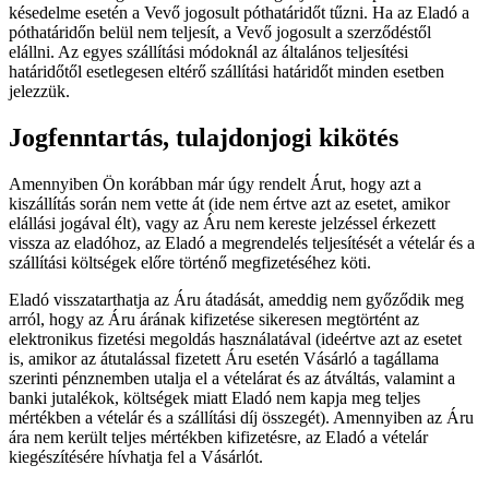
késedelme esetén a Vevő jogosult póthatáridőt tűzni. Ha az Eladó a
póthatáridőn belül nem teljesít, a Vevő jogosult a szerződéstől
elállni. Az egyes szállítási módoknál az általános teljesítési
határidőtől esetlegesen eltérő szállítási határidőt minden esetben
jelezzük.
Jogfenntartás, tulajdonjogi kikötés
Amennyiben Ön korábban már úgy rendelt Árut, hogy azt a
kiszállítás során nem vette át (ide nem értve azt az esetet, amikor
elállási jogával élt), vagy az Áru nem kereste jelzéssel érkezett
vissza az eladóhoz, az Eladó a megrendelés teljesítését a vételár és a
szállítási költségek előre történő megfizetéséhez köti.
Eladó visszatarthatja az Áru átadását, ameddig nem győződik meg
arról, hogy az Áru árának kifizetése sikeresen megtörtént az
elektronikus fizetési megoldás használatával (ideértve azt az esetet
is, amikor az átutalással fizetett Áru esetén Vásárló a tagállama
szerinti pénznemben utalja el a vételárat és az átváltás, valamint a
banki jutalékok, költségek miatt Eladó nem kapja meg teljes
mértékben a vételár és a szállítási díj összegét). Amennyiben az Áru
ára nem került teljes mértékben kifizetésre, az Eladó a vételár
kiegészítésére hívhatja fel a Vásárlót.