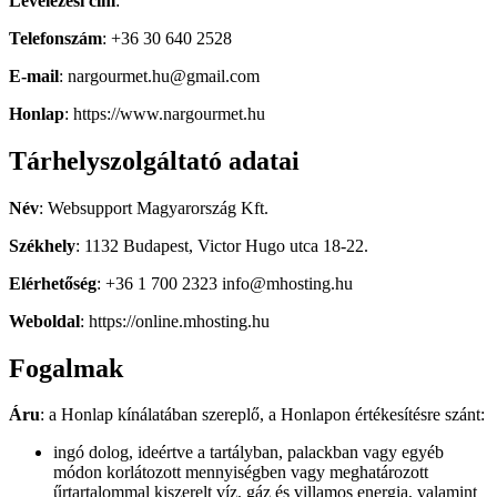
Levelezési cím
:
Telefonszám
:
+36 30 640 2528
E-mail
: nargourmet.hu@gmail.com
Honlap
: https://www.nargourmet.hu
Tárhelyszolgáltató adatai
Név
:
Websupport Magyarország Kft.
Székhely
:
1132 Budapest, Victor Hugo utca 18-22.
Elérhetőség
:
+36 1 700 2323
info@mhosting.hu
Weboldal
:
https://online.mhosting.hu
Fogalmak
Áru
: a Honlap kínálatában szereplő, a Honlapon értékesítésre szánt:
ingó dolog, ideértve a tartályban, palackban vagy egyéb
módon korlátozott mennyiségben vagy meghatározott
űrtartalommal kiszerelt víz, gáz és villamos energia, valamint