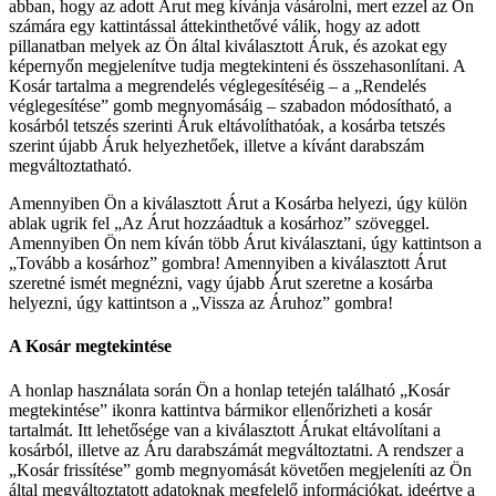
abban, hogy az adott Árut meg kívánja vásárolni, mert ezzel az Ön
számára egy kattintással áttekinthetővé válik, hogy az adott
pillanatban melyek az Ön által kiválasztott Áruk, és azokat egy
képernyőn megjelenítve tudja megtekinteni és összehasonlítani. A
Kosár tartalma a megrendelés véglegesítéséig – a „Rendelés
véglegesítése” gomb megnyomásáig – szabadon módosítható, a
kosárból tetszés szerinti Áruk eltávolíthatóak, a kosárba tetszés
szerint újabb Áruk helyezhetőek, illetve a kívánt darabszám
megváltoztatható.
Amennyiben Ön a kiválasztott Árut a Kosárba helyezi, úgy külön
ablak ugrik fel „Az Árut hozzáadtuk a kosárhoz” szöveggel.
Amennyiben Ön nem kíván több Árut kiválasztani, úgy kattintson a
„Tovább a kosárhoz” gombra! Amennyiben a kiválasztott Árut
szeretné ismét megnézni, vagy újabb Árut szeretne a kosárba
helyezni, úgy kattintson a „Vissza az Áruhoz” gombra!
A Kosár megtekintése
A honlap használata során Ön a honlap tetején található „Kosár
megtekintése” ikonra kattintva bármikor ellenőrizheti a kosár
tartalmát. Itt lehetősége van a kiválasztott Árukat eltávolítani a
kosárból, illetve az Áru darabszámát megváltoztatni. A rendszer a
„Kosár frissítése” gomb megnyomását követően megjeleníti az Ön
által megváltoztatott adatoknak megfelelő információkat, ideértve a