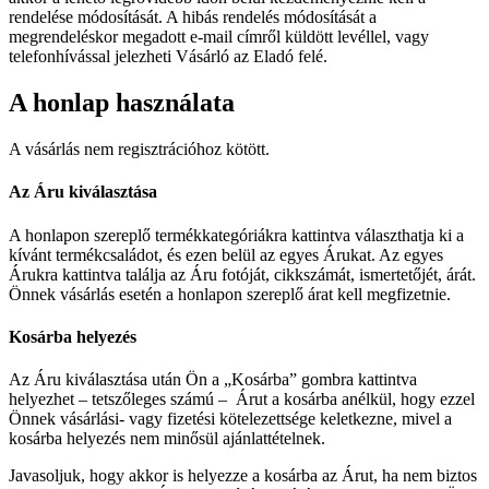
rendelése módosítását. A hibás rendelés módosítását a
megrendeléskor megadott e-mail címről küldött levéllel, vagy
telefonhívással jelezheti Vásárló az Eladó felé.
A honlap használata
A vásárlás nem regisztrációhoz kötött.
Az Áru kiválasztása
A honlapon szereplő termékkategóriákra kattintva választhatja ki a
kívánt termékcsaládot, és ezen belül az egyes Árukat. Az egyes
Árukra kattintva találja az Áru fotóját, cikkszámát, ismertetőjét, árát.
Önnek vásárlás esetén a honlapon szereplő árat kell megfizetnie.
Kosárba helyezés
Az Áru kiválasztása után Ön a „Kosárba” gombra kattintva
helyezhet – tetszőleges számú – Árut a kosárba anélkül, hogy ezzel
Önnek vásárlási- vagy fizetési kötelezettsége keletkezne, mivel a
kosárba helyezés nem minősül ajánlattételnek.
Javasoljuk, hogy akkor is helyezze a kosárba az Árut, ha nem biztos