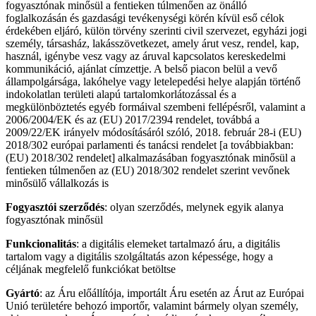
fogyasztónak minősül a fentieken túlmenően az önálló
foglalkozásán és gazdasági tevékenységi körén kívül eső célok
érdekében eljáró, külön törvény szerinti civil szervezet, egyházi jogi
személy, társasház, lakásszövetkezet, amely árut vesz, rendel, kap,
használ, igénybe vesz vagy az áruval kapcsolatos kereskedelmi
kommunikáció, ajánlat címzettje. A belső piacon belül a vevő
állampolgársága, lakóhelye vagy letelepedési helye alapján történő
indokolatlan területi alapú tartalomkorlátozással és a
megkülönböztetés egyéb formáival szembeni fellépésről, valamint a
2006/2004/EK és az (EU) 2017/2394 rendelet, továbbá a
2009/22/EK irányelv módosításáról szóló, 2018. február 28-i (EU)
2018/302 európai parlamenti és tanácsi rendelet [a továbbiakban:
(EU) 2018/302 rendelet] alkalmazásában fogyasztónak minősül a
fentieken túlmenően az (EU) 2018/302 rendelet szerint vevőnek
minősülő vállalkozás is
Fogyasztói szerződés
: olyan szerződés, melynek egyik alanya
fogyasztónak minősül
Funkcionalitás
: a digitális elemeket tartalmazó áru, a digitális
tartalom vagy a digitális szolgáltatás azon képessége, hogy a
céljának megfelelő funkciókat betöltse
Gyártó
: az Áru előállítója, importált Áru esetén az Árut az Európai
Unió területére behozó importőr, valamint bármely olyan személy,