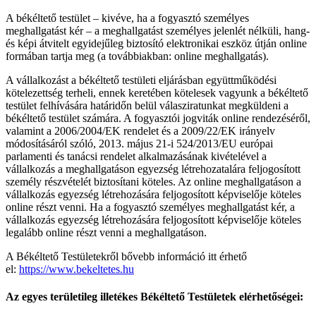
A békéltető testület – kivéve, ha a fogyasztó személyes
meghallgatást kér – a meghallgatást személyes jelenlét nélküli, hang-
és képi átvitelt egyidejűleg biztosító elektronikai eszköz útján online
formában tartja meg (a továbbiakban: online meghallgatás).
A vállalkozást a békéltető testületi eljárásban együttműködési
kötelezettség terheli, ennek keretében kötelesek vagyunk a békéltető
testület felhívására határidőn belül válasziratunkat megküldeni a
békéltető testület számára. A fogyasztói jogviták online rendezéséről,
valamint a 2006/2004/EK rendelet és a 2009/22/EK irányelv
módosításáról szóló, 2013. május 21-i 524/2013/EU európai
parlamenti és tanácsi rendelet alkalmazásának kivételével a
vállalkozás a meghallgatáson egyezség létrehozatalára feljogosított
személy részvételét biztosítani köteles. Az online meghallgatáson a
vállalkozás egyezség létrehozására feljogosított képviselője köteles
online részt venni. Ha a fogyasztó személyes meghallgatást kér, a
vállalkozás egyezség létrehozására feljogosított képviselője köteles
legalább online részt venni a meghallgatáson.
A Békéltető Testületekről bővebb információ itt érhető
el:
https://www.bekeltetes.hu
Az egyes területileg illetékes Békéltető Testületek elérhetőségei: