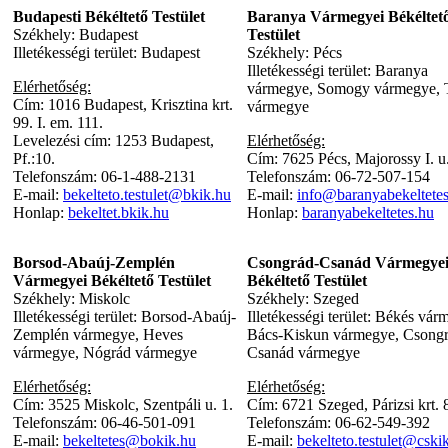
Budapesti Békéltető Testület
Baranya Vármegyei Békéltet
Székhely: Budapest
Testület
Illetékességi terület: Budapest
Székhely: Pécs
Illetékességi terület: Baranya
Elérhetőség:
vármegye, Somogy vármegye, 
Cím: 1016 Budapest, Krisztina krt.
vármegye
99. I. em. 111.
Levelezési cím: 1253 Budapest,
Elérhetőség:
Pf.:10.
Cím: 7625 Pécs, Majorossy I. u
Telefonszám: 06-1-488-2131
Telefonszám: 06-72-507-154
E-mail:
bekelteto.testulet@bkik.hu
E-mail:
info@baranyabekeltete
Honlap:
bekeltet.bkik.hu
Honlap:
baranyabekeltetes.hu
Borsod-Abaúj-Zemplén
Csongrád-Csanád Vármegye
Vármegyei Békéltető Testület
Békéltető Testület
Székhely: Miskolc
Székhely: Szeged
Illetékességi terület: Borsod-Abaúj-
Illetékességi terület: Békés vár
Zemplén vármegye, Heves
Bács-Kiskun vármegye, Csongr
vármegye, Nógrád vármegye
Csanád vármegye
Elérhetőség:
Elérhetőség:
Cím: 3525 Miskolc, Szentpáli u. 1.
Cím: 6721 Szeged, Párizsi krt. 
Telefonszám: 06-46-501-091
Telefonszám: 06-62-549-392
E-mail:
bekeltetes@bokik.hu
E-mail:
bekelteto.testulet@cski