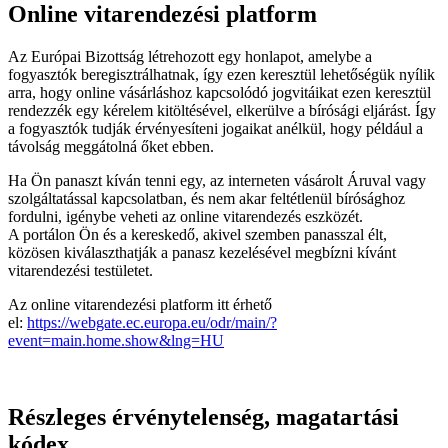
Online vitarendezési platform
Az Európai Bizottság létrehozott egy honlapot, amelybe a
fogyasztók beregisztrálhatnak, így ezen keresztül lehetőségük nyílik
arra, hogy online vásárláshoz kapcsolódó jogvitáikat ezen keresztül
rendezzék egy kérelem kitöltésével, elkerülve a bírósági eljárást. Így
a fogyasztók tudják érvényesíteni jogaikat anélkül, hogy például a
távolság meggátolná őket ebben.
Ha Ön panaszt kíván tenni egy, az interneten vásárolt Áruval vagy
szolgáltatással kapcsolatban, és nem akar feltétlenül bírósághoz
fordulni, igénybe veheti az online vitarendezés eszközét.
A portálon Ön és a kereskedő, akivel szemben panasszal élt,
közösen kiválaszthatják a panasz kezelésével megbízni kívánt
vitarendezési testületet.
Az online vitarendezési platform itt érhető
el:
https://webgate.ec.europa.eu/odr/main/?
event=main.home.show&lng=HU
Részleges érvénytelenség, magatartási
kódex