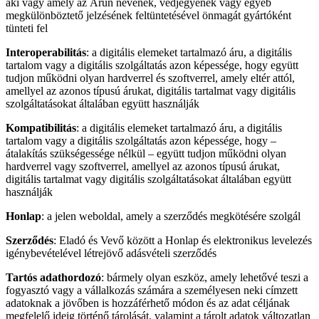
aki vagy amely az Árun nevének, védjegyének vagy egyéb
megkülönböztető jelzésének feltüntetésével önmagát gyártóként
tünteti fel
Interoperabilitás
: a digitális elemeket tartalmazó áru, a digitális
tartalom vagy a digitális szolgáltatás azon képessége, hogy együtt
tudjon működni olyan hardverrel és szoftverrel, amely eltér attól,
amellyel az azonos típusú árukat, digitális tartalmat vagy digitális
szolgáltatásokat általában együtt használják
Kompatibilitás
: a digitális elemeket tartalmazó áru, a digitális
tartalom vagy a digitális szolgáltatás azon képessége, hogy –
átalakítás szükségessége nélkül – együtt tudjon működni olyan
hardverrel vagy szoftverrel, amellyel az azonos típusú árukat,
digitális tartalmat vagy digitális szolgáltatásokat általában együtt
használják
Honlap
: a jelen weboldal, amely a szerződés megkötésére szolgál
Szerződés
: Eladó és Vevő között a Honlap és elektronikus levelezés
igénybevételével létrejövő adásvételi szerződés
Tartós adathordozó
: bármely olyan eszköz, amely lehetővé teszi a
fogyasztó vagy a vállalkozás számára a személyesen neki címzett
adatoknak a jövőben is hozzáférhető módon és az adat céljának
megfelelő ideig történő tárolását, valamint a tárolt adatok változatlan