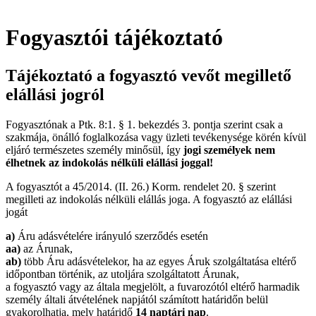
Fogyasztói tájékoztató
Tájékoztató a fogyasztó vevőt megillető
elállási jogról
Fogyasztónak a Ptk. 8:1. § 1. bekezdés 3. pontja szerint csak a
szakmája, önálló foglalkozása vagy üzleti tevékenysége körén kívül
eljáró természetes személy minősül, így
jogi személyek nem
élhetnek az indokolás nélküli elállási joggal!
A fogyasztót a 45/2014. (II. 26.) Korm. rendelet 20. § szerint
megilleti az indokolás nélküli elállás joga. A fogyasztó az elállási
jogát
a)
Áru adásvételére irányuló szerződés esetén
aa)
az Árunak,
ab)
több Áru adásvételekor, ha az egyes Áruk szolgáltatása eltérő
időpontban történik, az utoljára szolgáltatott Árunak,
a fogyasztó vagy az általa megjelölt, a fuvarozótól eltérő harmadik
személy általi átvételének napjától számított határidőn belül
gyakorolhatja, mely határidő
14 naptári nap
.