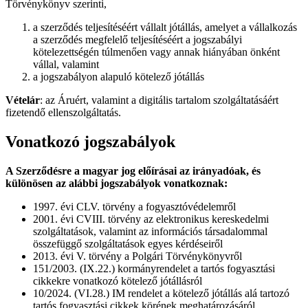
Törvénykönyv szerinti,
a szerződés teljesítéséért vállalt jótállás, amelyet a vállalkozás
a szerződés megfelelő teljesítéséért a jogszabályi
kötelezettségén túlmenően vagy annak hiányában önként
vállal, valamint
a jogszabályon alapuló kötelező jótállás
Vételár
: az Áruért, valamint a digitális tartalom szolgáltatásáért
fizetendő ellenszolgáltatás.
Vonatkozó jogszabályok
A Szerződésre a magyar jog előírásai az irányadóak, és
különösen az alábbi jogszabályok vonatkoznak:
1997. évi CLV. törvény a fogyasztóvédelemről
2001. évi CVIII. törvény az elektronikus kereskedelmi
szolgáltatások, valamint az információs társadalommal
összefüggő szolgáltatások egyes kérdéseiről
2013. évi V. törvény a Polgári Törvénykönyvről
151/2003. (IX.22.) kormányrendelet a tartós fogyasztási
cikkekre vonatkozó kötelező jótállásról
10/2024. (VI.28.) IM rendelet a kötelező jótállás alá tartozó
tartós fogyasztási cikkek körének meghatározásáról