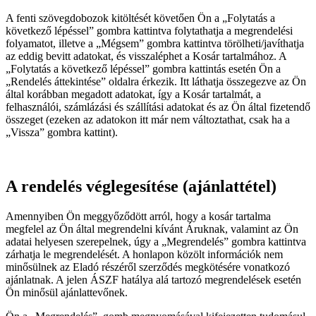
A fenti szövegdobozok kitöltését követően Ön a „Folytatás a
következő lépéssel” gombra kattintva folytathatja a megrendelési
folyamatot, illetve a „Mégsem” gombra kattintva törölheti/javíthatja
az eddig bevitt adatokat, és visszaléphet a Kosár tartalmához. A
„Folytatás a következő lépéssel” gombra kattintás esetén Ön a
„Rendelés áttekintése” oldalra érkezik. Itt láthatja összegezve az Ön
által korábban megadott adatokat, így a Kosár tartalmát, a
felhasználói, számlázási és szállítási adatokat és az Ön által fizetendő
összeget (ezeken az adatokon itt már nem változtathat, csak ha a
„Vissza” gombra kattint).
A rendelés véglegesítése (ajánlattétel)
Amennyiben Ön meggyőződött arról, hogy a kosár tartalma
megfelel az Ön által megrendelni kívánt Áruknak, valamint az Ön
adatai helyesen szerepelnek, úgy a „
Megrendelés
” gombra kattintva
zárhatja le megrendelését. A honlapon közölt információk nem
minősülnek az Eladó részéről szerződés megkötésére vonatkozó
ajánlatnak. A jelen ÁSZF hatálya alá tartozó megrendelések esetén
Ön minősül ajánlattevőnek.