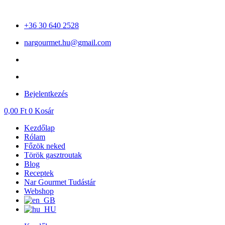
Ugrás
a
+36 30 640 2528
tartalomhoz
nargourmet.hu@gmail.com
Bejelentkezés
0,00
Ft
0
Kosár
Kezdőlap
Rólam
Főzök neked
Török gasztroutak
Blog
Receptek
Nar Gourmet Tudástár
Webshop