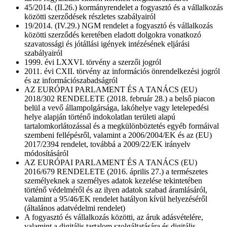
45/2014. (II.26.) kormányrendelet a fogyasztó és a vállalkozás
közötti szerződések részletes szabályairól
19/2014. (IV.29.) NGM rendelet a fogyasztó és vállalkozás
közötti szerződés keretében eladott dolgokra vonatkozó
szavatossági és jótállási igények intézésének eljárási
szabályairól
1999. évi LXXVI. törvény a szerzői jogról
2011. évi CXII. törvény az információs önrendelkezési jogról
és az információszabadságról
AZ EURÓPAI PARLAMENT ÉS A TANÁCS (EU)
2018/302 RENDELETE (2018. február 28.) a belső piacon
belül a vevő állampolgársága, lakóhelye vagy letelepedési
helye alapján történő indokolatlan területi alapú
tartalomkorlátozással és a megkülönböztetés egyéb formáival
szembeni fellépésről, valamint a 2006/2004/EK és az (EU)
2017/2394 rendelet, továbbá a 2009/22/EK irányelv
módosításáról
AZ EURÓPAI PARLAMENT ÉS A TANÁCS (EU)
2016/679 RENDELETE (2016. április 27.) a természetes
személyeknek a személyes adatok kezelése tekintetében
történő védelméről és az ilyen adatok szabad áramlásáról,
valamint a 95/46/EK rendelet hatályon kívül helyezéséről
(általános adatvédelmi rendelet)
A fogyasztó és vállalkozás közötti, az áruk adásvételére,
valamint a digitális tartalom szolgáltatására és digitális