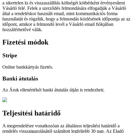
a sikertelen ki és visszaszállítás költségét kötbérként érvényesíteni
Vásárló felé. Felek a szerződés felmondására elfogadják a Vásárló
által a rendeléskor használt email, mint kommunikációs forma
használatát és rögzítik, hogy a felmondás közlésének időpontja az az
időpont, amikor a felmondó levél a Vásárló email fiókjában
hozzáférhetővé válik.
Fizetési módok
Stripe
Online bankkártyás fizetés.
Banki átutalás
Az Áruk ellenértékét banki átutalás útján is rendezheti.
Teljesítési határidő
A megrendelésre vonatkozóan az általános teljesítési határidő a
rendelés visszaigazolásától számított legfeljebb
30
nap
. Az Eladó