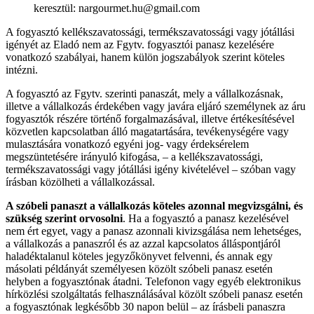
keresztül:
nargourmet.hu@gmail.com
A fogyasztó kellékszavatossági, termékszavatossági vagy jótállási
igényét az Eladó nem az Fgytv. fogyasztói panasz kezelésére
vonatkozó szabályai, hanem külön jogszabályok szerint köteles
intézni.
A fogyasztó az Fgytv. szerinti panaszát, mely a vállalkozásnak,
illetve a vállalkozás érdekében vagy javára eljáró személynek az áru
fogyasztók részére történő forgalmazásával, illetve értékesítésével
közvetlen kapcsolatban álló magatartására, tevékenységére vagy
mulasztására vonatkozó egyéni jog- vagy érdeksérelem
megszüntetésére irányuló kifogása, – a kellékszavatossági,
termékszavatossági vagy jótállási igény kivételével – szóban vagy
írásban közölheti a vállalkozással.
A szóbeli panaszt a vállalkozás köteles azonnal megvizsgálni, és
szükség szerint orvosolni
. Ha a fogyasztó a panasz kezelésével
nem ért egyet, vagy a panasz azonnali kivizsgálása nem lehetséges,
a vállalkozás a panaszról és az azzal kapcsolatos álláspontjáról
haladéktalanul köteles jegyzőkönyvet felvenni, és annak egy
másolati példányát személyesen közölt szóbeli panasz esetén
helyben a fogyasztónak átadni. Telefonon vagy egyéb elektronikus
hírközlési szolgáltatás felhasználásával közölt szóbeli panasz esetén
a fogyasztónak legkésőbb 30 napon belül – az írásbeli panaszra