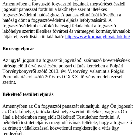
Amennyiben a fogyasztó fogyasztói jogainak megsértését észleli,
jogosult panasszal fordulni a lakóhelye szerint illetékes
fogyasztóvédelmi hatósághoz. A panasz elbírálását követően a
hatóság dönt a fogyasztóvédelmi eljárás lefolytatásáról. A
fogyasztóvédelmi elsőfokú hatósági feladatokat a fogyasztó
lakóhelye szerint illetékes fővárosi és vármegyei kormányhivatalok
látják el, ezek listája itt található:
http://www.kormanyhivatalok.hu/
Bírósági eljárás
Az ügyfél jogosult a fogyasztói jogvitából származó követelésének
bíróság előtti érvényesítésére polgári eljárás keretében a Polgári
Törvénykönyvről szóló 2013. évi V. törvény, valamint a Polgári
Perrendtartásról szóló 2016. évi CXXX. törvény rendelkezései
szerint.
Békéltető testületi eljárás
Amennyiben az Ön fogyasztói panaszát elutasítjuk, úgy Ön jogosult
az Ön lakóhelye, tartózkodási helye szerinti illetékes, vagy az Ön
által a kérelemben megjelölt Békéltető Testülethez fordulni. A
békéltető testület eljárása megindításának feltétele, hogy a fogyasztó
az érintett vállalkozással közvetlenül megkísérelje a vitás ügy
rendezését.