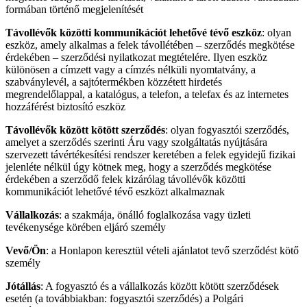
formában történő megjelenítését
Távollévők közötti kommunikációt lehetővé tévő eszköz
: olyan
eszköz, amely alkalmas a felek távollétében – szerződés megkötése
érdekében – szerződési nyilatkozat megtételére. Ilyen eszköz
különösen a címzett vagy a címzés nélküli nyomtatvány, a
szabványlevél, a sajtótermékben közzétett hirdetés
megrendelőlappal, a katalógus, a telefon, a telefax és az internetes
hozzáférést biztosító eszköz
Távollévők között kötött szerződés
: olyan fogyasztói szerződés,
amelyet a szerződés szerinti Áru vagy szolgáltatás nyújtására
szervezett távértékesítési rendszer keretében a felek egyidejű fizikai
jelenléte nélkül úgy kötnek meg, hogy a szerződés megkötése
érdekében a szerződő felek kizárólag távollévők közötti
kommunikációt lehetővé tévő eszközt alkalmaznak
Vállalkozás
: a szakmája, önálló foglalkozása vagy üzleti
tevékenysége körében eljáró személy
Vevő/Ön
: a Honlapon keresztül vételi ajánlatot tevő szerződést kötő
személy
Jótállás
: A fogyasztó és a vállalkozás között kötött szerződések
esetén (a továbbiakban: fogyasztói szerződés) a Polgári