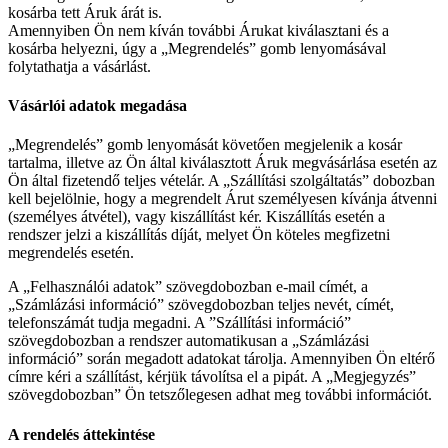
kosárba tett Áruk árát is.
Amennyiben Ön nem kíván további Árukat kiválasztani és a
kosárba helyezni, úgy a „Megrendelés” gomb lenyomásával
folytathatja a vásárlást.
Vásárlói adatok megadása
„Megrendelés” gomb lenyomását követően megjelenik a kosár
tartalma, illetve az Ön által kiválasztott Áruk megvásárlása esetén az
Ön által fizetendő teljes vételár. A „Szállítási szolgáltatás” dobozban
kell bejelölnie, hogy a megrendelt Árut személyesen kívánja átvenni
(személyes átvétel), vagy kiszállítást kér. Kiszállítás esetén a
rendszer jelzi a kiszállítás díját, melyet Ön köteles megfizetni
megrendelés esetén.
A „Felhasználói adatok” szövegdobozban e-mail címét, a
„Számlázási információ” szövegdobozban teljes nevét, címét,
telefonszámát tudja megadni. A ”Szállítási információ”
szövegdobozban a rendszer automatikusan a „Számlázási
információ” során megadott adatokat tárolja. Amennyiben Ön eltérő
címre kéri a szállítást, kérjük távolítsa el a pipát. A „Megjegyzés”
szövegdobozban” Ön tetszőlegesen adhat meg további információt.
A rendelés áttekintése