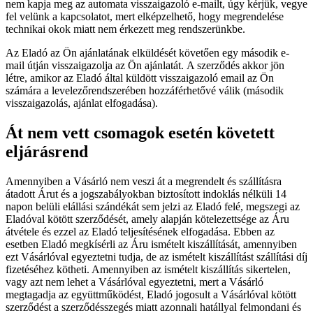
nem kapja meg az automata visszaigazoló e-mailt, úgy kérjük, vegye
fel velünk a kapcsolatot, mert elképzelhető, hogy megrendelése
technikai okok miatt nem érkezett meg rendszerünkbe.
Az Eladó az Ön ajánlatának elküldését követően egy második e-
mail útján visszaigazolja az Ön ajánlatát. A szerződés akkor jön
létre, amikor az Eladó által küldött visszaigazoló email az Ön
számára a levelezőrendszerében hozzáférhetővé válik (második
visszaigazolás, ajánlat elfogadása).
Át nem vett csomagok esetén követett
eljárásrend
Amennyiben a Vásárló nem veszi át a megrendelt és szállításra
átadott Árut és a jogszabályokban biztosított indoklás nélküli 14
napon belüli elállási szándékát sem jelzi az Eladó felé, megszegi az
Eladóval kötött szerződését, amely alapján kötelezettsége az Áru
átvétele és ezzel az Eladó teljesítésének elfogadása. Ebben az
esetben Eladó megkísérli az Áru ismételt kiszállítását, amennyiben
ezt Vásárlóval egyeztetni tudja, de az ismételt kiszállítást szállítási díj
fizetéséhez kötheti. Amennyiben az ismételt kiszállítás sikertelen,
vagy azt nem lehet a Vásárlóval egyeztetni, mert a Vásárló
megtagadja az együttműködést, Eladó jogosult a Vásárlóval kötött
szerződést a szerződésszegés miatt azonnali hatállyal felmondani és