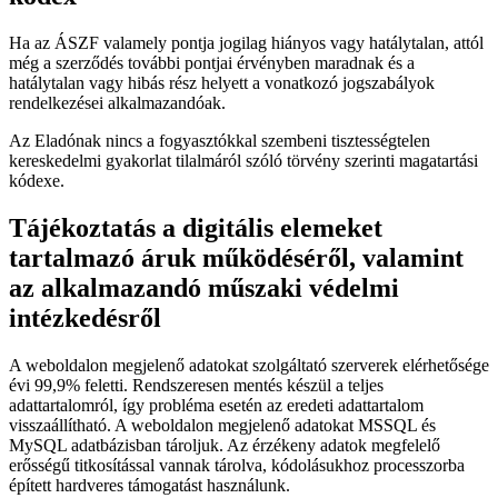
Ha az ÁSZF valamely pontja jogilag hiányos vagy hatálytalan, attól
még a szerződés további pontjai érvényben maradnak és a
hatálytalan vagy hibás rész helyett a vonatkozó jogszabályok
rendelkezései alkalmazandóak.
Az Eladónak nincs a fogyasztókkal szembeni tisztességtelen
kereskedelmi gyakorlat tilalmáról szóló törvény szerinti magatartási
kódexe.
Tájékoztatás a digitális elemeket
tartalmazó áruk működéséről, valamint
az alkalmazandó műszaki védelmi
intézkedésről
A weboldalon megjelenő adatokat szolgáltató szerverek elérhetősége
évi 99,9% feletti. Rendszeresen mentés készül a teljes
adattartalomról, így probléma esetén az eredeti adattartalom
visszaállítható. A weboldalon megjelenő adatokat MSSQL és
MySQL adatbázisban tároljuk. Az érzékeny adatok megfelelő
erősségű titkosítással vannak tárolva, kódolásukhoz processzorba
épített hardveres támogatást használunk.