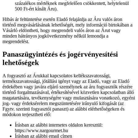
százalékos mértéknek megfelelően csökkentett, helytelenül
500 Ft-ért kínált Áru).
Hibás ár feltüntetése esetén Eladó felajánlja az Áru valós áron
történő megvásárlásának lehetőségét, mely információ birtokában a
Vásárló eldöntheti, hogy megrendeli valós áron az Árut vagy
minden hátrányos jogkövetkezmény nélkül lemondja a
megrendelést.
Panaszügyintézés és jogérvényesítési
lehetőségek
A fogyasztó az Árukkal kapcsolatos kellékszavatossági,
termékszavatossági, jótállási igényt vagy az Eladó, vagy az Eladó
érdekében vagy javára eljáró személynek az áru fogyasztók részére
történő forgalmazásával, értékesítésével közvetlen kapcsolatban álló
magatartására, tevékenységére vagy mulasztására vonatkozó, egyéni
jog- vagy érdeksérelem megszüntetésére irányuló kifogását (az
Fgytv. szerinti fogyasztói panaszt) az alábbi elérhetőségeken és
módokon terjesztheti elő:
Írásban az alábbi internetes oldalon keresztül:
https://www.nargourmet.hu
Írásban az alábbi email címen