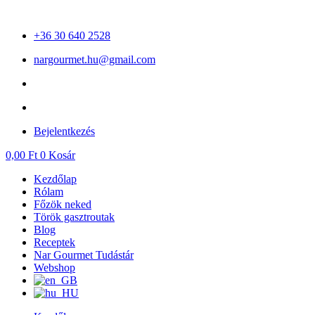
Ugrás
a
+36 30 640 2528
tartalomhoz
nargourmet.hu@gmail.com
Bejelentkezés
0,00
Ft
0
Kosár
Kezdőlap
Rólam
Főzök neked
Török gasztroutak
Blog
Receptek
Nar Gourmet Tudástár
Webshop