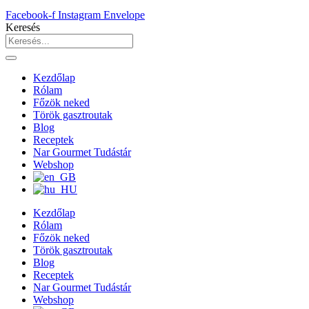
Facebook-f
Instagram
Envelope
Keresés
Kezdőlap
Rólam
Főzök neked
Török gasztroutak
Blog
Receptek
Nar Gourmet Tudástár
Webshop
Kezdőlap
Rólam
Főzök neked
Török gasztroutak
Blog
Receptek
Nar Gourmet Tudástár
Webshop