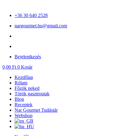
Ugrás
a
+36 30 640 2528
tartalomhoz
nargourmet.hu@gmail.com
Bejelentkezés
0,00
Ft
0
Kosár
Kezdőlap
Rólam
Főzök neked
Török gasztroutak
Blog
Receptek
Nar Gourmet Tudástár
Webshop