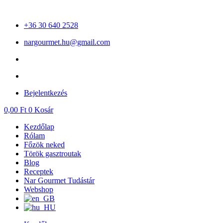
Ugrás
a
+36 30 640 2528
tartalomhoz
nargourmet.hu@gmail.com
Bejelentkezés
0,00
Ft
0
Kosár
Kezdőlap
Rólam
Főzök neked
Török gasztroutak
Blog
Receptek
Nar Gourmet Tudástár
Webshop