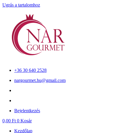
Ugrás a tartalomhoz
+36 30 640 2528
nargourmet.hu@gmail.com
Bejelentkezés
0,00
Ft
0
Kosár
Kezdőlap