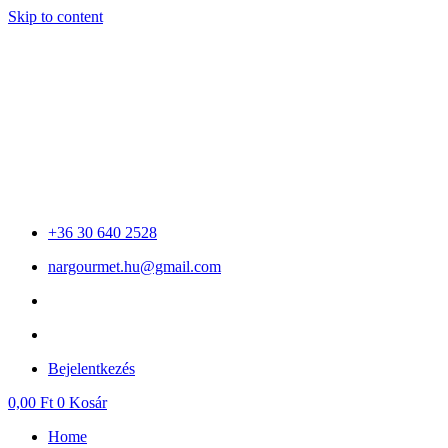
Skip to content
+36 30 640 2528
nargourmet.hu@gmail.com
Bejelentkezés
0,00
Ft
0
Kosár
Home