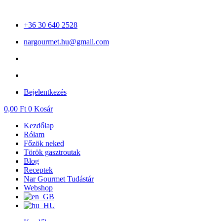
Ugrás
a
+36 30 640 2528
tartalomhoz
nargourmet.hu@gmail.com
Bejelentkezés
0,00
Ft
0
Kosár
Kezdőlap
Rólam
Főzök neked
Török gasztroutak
Blog
Receptek
Nar Gourmet Tudástár
Webshop