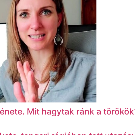
énete. Mit hagytak ránk a törökök