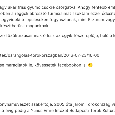
gy akár friss gyümölcsökre csorgatva. Ahogy fentebb említ
dőben a reggeli ébresztő turmixaimat szoktam ezzel édesíte
n hegyvidéki településeken fogyasztanak, mint Erzurum vagy
őt készíthetünk magunknak.
ő főzőkurzusaimnak ő lesz az egyik főszereplője, belőle 
estek/barangolas-torokorszagban/2016-07-23/16-00
se maradjatok le, kövessetek facebookon is! 🙂
 konyhaművészet szakértője. 2005 óta járom Törökország v
5 évig pedig a Yunus Emre Intézet Budapesti Török Kulturál