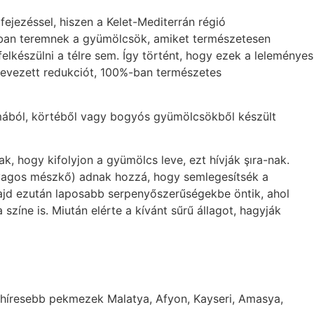
ejezéssel, hiszen a Kelet-Mediterrán régió
gban teremnek a gyümölcsök, amiket természetesen
elkészülni a télre sem. Így történt, hogy ezek a leleményes
nevezett redukciót, 100%-ban természetes
mából, körtéből vagy bogyós gyümölcsökből készült
, hogy kifolyjon a gyümölcs leve, ezt hívják şıra-nak.
agyagos mészkő) adnak hozzá, hogy semlegesítsék a
 majd ezután laposabb serpenyőszerűségekbe öntik, ahol
íne is. Miután elérte a kívánt sűrű állagot, hagyják
ghíresebb pekmezek Malatya, Afyon, Kayseri, Amasya,