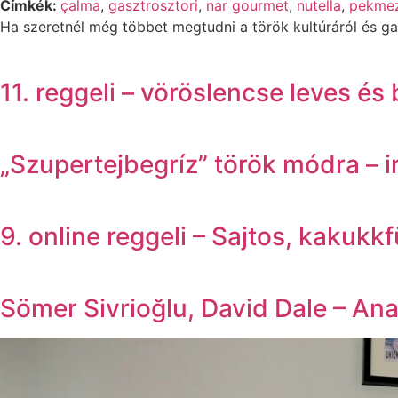
Címkék:
çalma
,
gasztrosztori
,
nar gourmet
,
nutella
,
pekme
Ha szeretnél még többet megtudni a török kultúráról és ga
11. reggeli – vöröslencse leves és
„Szupertejbegríz” török módra – i
9. online reggeli – Sajtos, kakukk
Sömer Sivrioğlu, David Dale – Ana