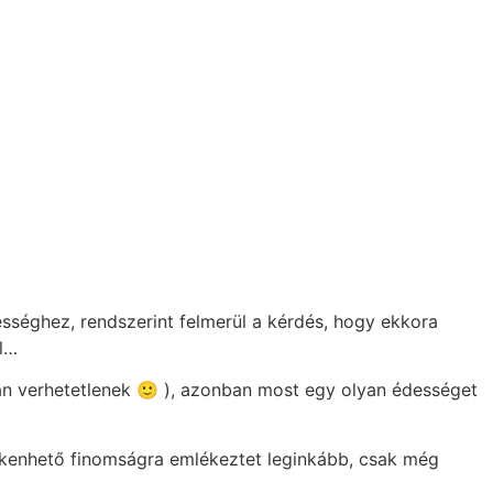
ességhez, rendszerint felmerül a kérdés, hogy ekkora
ól…
an verhetetlenek 🙂 ), azonban most egy olyan édességet
 kenhető finomságra emlékeztet leginkább, csak még