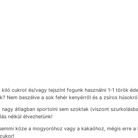
kiló cukrot és/vagy tejszínt fogunk használni 1-1 török éd
k? Nem beszélve a sok fehér kenyérről és a zsíros húsokr
k nagy átlagban sportolni sem szoktak (viszont szurkolásb
lás nélkül élvezhetünk!
ár semmi köze a mogyoróhoz vagy a kakaóhoz, mégis erre a
cukor!