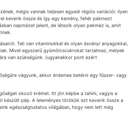
ének, mégis vannak teljesen egyedi régiós variációi: ilyen
ővel keverik össze és így egy kemény, fehér pekmezt
ásban napmézet jelent, de létezik olyan pekmez is, amit
zinek.
airól. Teli van vitaminokkal és olyan ásványi anyagokkal,
knak. Mivel egyszerű gyümölcscukrokat tartalmaz, melyek
bára van szükségünk. (ugyanakkor pont ezért
nőségűre vágyunk, akkor érdemes betérni egy fűszer- vagy
őséget okozó krémet. Itt jön képbe a tahini, vagyis a
 készült pép. A leleményes törökök ezt keverik össze a
pjaink egészségtudatos világában, hogy nem lett még