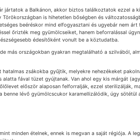
ártatok a Balkánon, akkor biztos találkoztatok ezzel a kif
y Törökországban is hihetetlen bőségben és változatossá
hetséges beéréskor mind elfogyasztani és ugyebár nem árt f
éssel őrizték meg gyümölcseiket, hanem beforralással úgy
gészségesebb édesítőként vonult be a köztudatba.
de más országokban gyakran megtalálható a szilvából, al
t hatalmas zsákokba gyűjtik, melyekre nehezékeket pakolnak
s alatta fával tüzet gyújtanak. Van ahol egy kis márgát (
őlevet először alaposan felforralják, ezzel sterilizálják,
enne lévő gyümölcscukor karamellizálódik, úgy sötétül a sz
int minden ételnek, ennek is megvan a saját régiója. A le