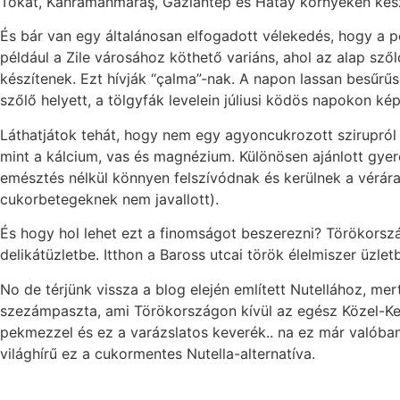
Tokat, Kahramanmaraş, Gaziantep és Hatay környékén kés
És bár van egy általánosan elfogadott vélekedés, hogy a pe
például a Zile városához köthető variáns, ahol az alap sző
készítenek. Ezt hívják “çalma”-nak. A napon lassan besűrűs
szőlő helyett, a tölgyfák levelein júliusi ködös napokon 
Láthatjátok tehát, hogy nem egy agyoncukrozott szirupról 
mint a kálcium, vas és magnézium. Különösen ajánlott gy
emésztés nélkül könnyen felszívódnak és kerülnek a vérár
cukorbetegeknek nem javallott).
És hogy hol lehet ezt a finomságot beszerezni? Törökorszá
delikátüzletbe. Itthon a Baross utcai török élelmiszer üzle
No de térjünk vissza a blog elején említett Nutellához, m
szezámpaszta, ami Törökországon kívül az egész Közel-Kel
pekmezzel és ez a varázslatos keverék.. na ez már valóba
világhírű ez a cukormentes Nutella-alternatíva.