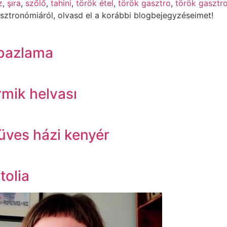
z
,
şıra
,
szőlő
,
tahini
,
török étel
,
török gasztro
,
török gasztr
sztronómiáról, olvasd el a korábbi blogbejegyzéseimet!
 bazlama
rmik helvası
füves házi kenyér
tolia