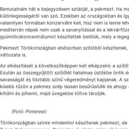
Bemutatnám hát e bejegyzésem sztárját, a pekmezt. Ha már j
különlegességéről van szó. Ezekben az országokban és íg
valamilyen formában konzerválni kell, hisz nem is lenne le
mediterrán népek nem csak a savanyítással és a lekvárfőz
gyümölcskoncentrátumot készítettek belőlük, mely a lege
Pekmezt Törökországban elsősorban szőlőből készítenek, 
változata is.
Az elkészítését a következőképpen kell elképzelni: a szőlő
Ezután az összegyűjtött szőlőlét hatalmas üstökbe öntik é
savasságát és tisztább színű végeredményt kapjanak. A szől
kisebb tűzön a pekmez szép lassan besűrűsödik és ahogy a b
kihűlni és pihenni, majd üvegekbe töltve tárolják.
(Fotó: Pinterest)
Törökországban szinte mindenhol készítenek pekmezt, de m