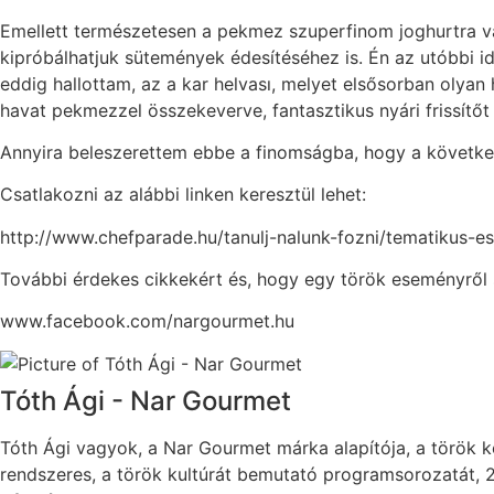
Emellett természetesen a pekmez szuperfinom joghurtra va
kipróbálhatjuk sütemények édesítéséhez is. Én az utóbbi i
eddig hallottam, az a kar helvası, melyet elsősorban olya
havat pekmezzel összekeverve, fantasztikus nyári frissít
Annyira beleszerettem ebbe a finomságba, hogy a következ
Csatlakozni az alábbi linken keresztül lehet:
http://www.chefparade.hu/tanulj-nalunk-fozni/tematikus-
További érdekes cikkekért és, hogy egy török eseményről 
www.facebook.com/nargourmet.hu
Tóth Ági - Nar Gourmet
Tóth Ági vagyok, a Nar Gourmet márka alapítója, a török
rendszeres, a török kultúrát bemutató programsorozatát, 2,