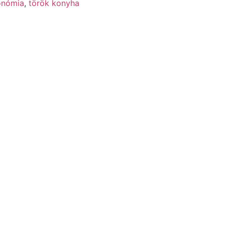
onómia
,
török konyha