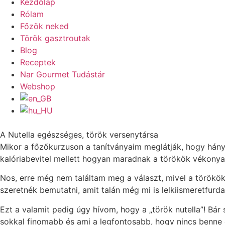
Kezdőlap
Rólam
Főzök neked
Török gasztroutak
Blog
Receptek
Nar Gourmet Tudástár
Webshop
A Nutella egészséges, török versenytársa
Mikor a főzőkurzuson a tanítványaim meglátják, hogy hány 
kalóriabevitel mellett hogyan maradnak a törökök vékonya
Nos, erre még nem találtam meg a választ, mivel a törökö
szeretnék bemutatni, amit talán még mi is lelkiismeretfurda
Ezt a valamit pedig úgy hívom, hogy a „török nutella”! B
sokkal finomabb és ami a legfontosabb, hogy nincs benne 