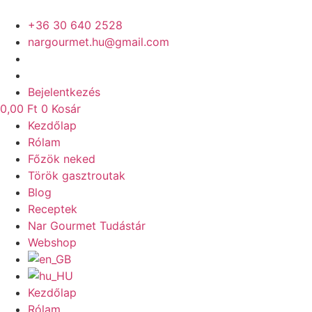
Ugrás
a
+36 30 640 2528
tartalomhoz
nargourmet.hu@gmail.com
Bejelentkezés
0,00
Ft
0
Kosár
Kezdőlap
Rólam
Főzök neked
Török gasztroutak
Blog
Receptek
Nar Gourmet Tudástár
Webshop
Kezdőlap
Rólam