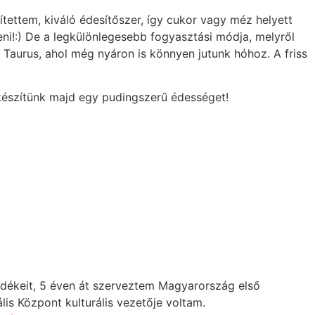
ettem, kiváló édesítőszer, így cukor vagy méz helyett
ni!:) De a legkülönlegesebb fogyasztási módja, melyről
 Taurus, ahol még nyáron is könnyen jutunk hóhoz. A friss
készítünk majd egy pudingszerű édességet!
idékeit, 5 éven át szerveztem Magyarország első
is Központ kulturális vezetője voltam.