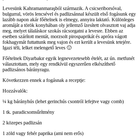
Levesünk Kahramanmaraşból származik. A csicseriborsóval,
bulgurral, vörös lencsével és padlizsánnal készült első fogásunk egy
lazább napon akár főételnek is elmegy, annyira laktató. Különleges
aromáját a török konyhában oly jellemző ízesített olvasztott vaj adja
meg, melyet tálaláskor szokás rácsorgatni a levesre. Ebben az
esetben szárított mentát, morzsolt pirospaprikát és apróra vágott
fokhagymát futtattunk meg vajon és ezt került a levesünk tetejére.
Igazi téli, lelket melengető leves 🙂
Főételnek Diyarbakır egyik legnevezetesebb ételét, az ún. metfunét
választottam, mely egy rendkívül egyszerűen elkészíthető
padlizsános bárányragu.
Következzen ennek a fogásnak a receptje:
Hozzávalók:
¼ kg bárányhús (lehet gerinchús csontról lefejtve vagy comb)
1 tk. paradicsomsűrítmény
2 közepes padlizsán
1 zöld vagy fehér paprika (ami nem erős)