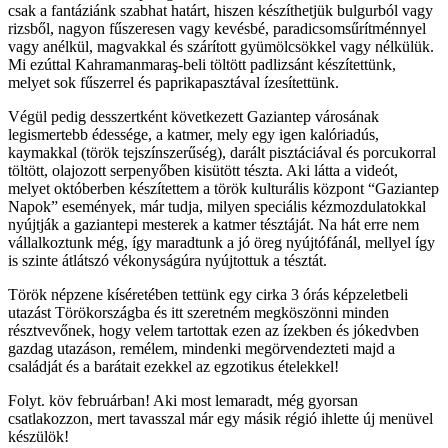
csak a fantáziánk szabhat határt, hiszen készíthetjük bulgurból vagy
rizsből, nagyon fűszeresen vagy kevésbé, paradicsomsűrítménnyel
vagy anélkül, magvakkal és szárított gyümölcsökkel vagy nélkülük.
Mi ezúttal Kahramanmaraş-beli töltött padlizsánt készítettünk,
melyet sok fűszerrel és paprikapasztával ízesítettünk.
Végül pedig desszertként következett Gaziantep városának
legismertebb édessége, a katmer, mely egy igen kalóriadús,
kaymakkal (török tejszínszerűség), darált pisztáciával és porcukorral
töltött, olajozott serpenyőben kisütött tészta. Aki látta a videót,
melyet októberben készítettem a török kulturális központ “Gaziantep
Napok” események, már tudja, milyen speciális kézmozdulatokkal
nyújtják a gaziantepi mesterek a katmer tésztáját. Na hát erre nem
vállalkoztunk még, így maradtunk a jó öreg nyújtófánál, mellyel így
is szinte átlátszó vékonyságúra nyújtottuk a tésztát.
Török népzene kíséretében tettünk egy cirka 3 órás képzeletbeli
utazást Törökországba és itt szeretném megköszönni minden
résztvevőnek, hogy velem tartottak ezen az ízekben és jókedvben
gazdag utazáson, remélem, mindenki megörvendezteti majd a
családját és a barátait ezekkel az egzotikus ételekkel!
Folyt. köv februárban! Aki most lemaradt, még gyorsan
csatlakozzon, mert tavasszal már egy másik régió ihlette új menüvel
készülök!