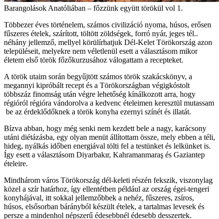
Barangolások Anatóliában – főzzünk együtt törökül vol 1.
Többezer éves történelem, számos civilizáció nyoma, húsos, erősen
fűszeres ételek, szárított, töltött zöldségek, forró nyár, jeges tél..
néhány jellemző, mellyel körülírhatjuk Dél-Kelet Törökország azon
településeit, melyekre nem véletlenül esett a választásom mikor
életem első török főzőkurzusához válogattam a recepteket.
A török utaim során begyűjtött számos török szakácskönyv, a
megannyi kipróbált recept és a Törökországban végigkóstolt
többszáz finomság után végre lehetőség kínálkozott arra, hogy
régióról régióra vándorolva a kedvenc ételeimen keresztül mutassam
be az érdeklődőknek a török konyha ezernyi színét és illatát.
Bízva abban, hogy még senki nem kezdett bele a nagy, karácsony
utáni diétázásba, egy olyan menüt állítottam össze, mely ebben a téli,
hideg, nyálkás időben energiával tölti fel a testünket és lelkünket is.
Így esett a választásom Diyarbakır, Kahramanmaraş és Gaziantep
ételeire.
Mindhárom város Törökország dél-keleti részén fekszik, viszonylag
közel a szír határhoz, így ellentétben például az ország égei-tengeri
konyhájával, itt sokkal jellemzőbbek a nehéz, fűszeres, zsíros,
húsos, elsősorban bárányból készült ételek, a tartalmas levesek és
persze a mindenhol népszerű édesebbnél édesebb desszertek.