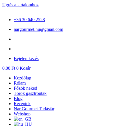
Ugrás a tartalomhoz
+36 30 640 2528
nargourmet.hu@gmail.com
Bejelentkezés
0,00
Ft
0
Kosár
Kezdőlap
Rólam
Főzök neked
Török gasztroutak
Blog
Receptek
Nar Gourmet Tudástár
Webshop