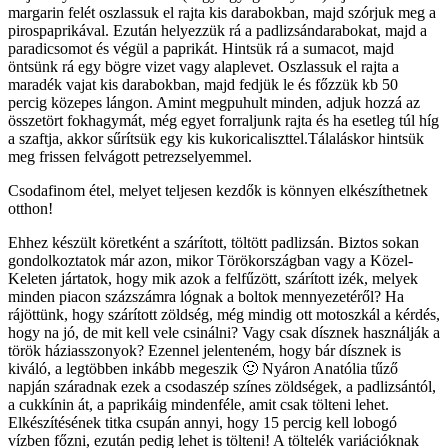
margarin felét oszlassuk el rajta kis darabokban, majd szórjuk meg a
pirospaprikával. Ezután helyezzük rá a padlizsándarabokat, majd a
paradicsomot és végül a paprikát. Hintsük rá a sumacot, majd
öntsünk rá egy bögre vizet vagy alaplevet. Oszlassuk el rajta a
maradék vajat kis darabokban, majd fedjük le és főzzük kb 50
percig közepes lángon. Amint megpuhult minden, adjuk hozzá az
összetört fokhagymát, még egyet forraljunk rajta és ha esetleg túl híg
a szaftja, akkor sűrítsük egy kis kukoricaliszttel.Tálaláskor hintsük
meg frissen felvágott petrezselyemmel.
Csodafinom étel, melyet teljesen kezdők is könnyen elkészíthetnek
otthon!
Ehhez készült köretként a szárított, töltött padlizsán. Biztos sokan
gondolkoztatok már azon, mikor Törökországban vagy a Közel-
Keleten jártatok, hogy mik azok a felfűzött, szárított izék, melyek
minden piacon százszámra lógnak a boltok mennyezetéről? Ha
rájöttünk, hogy szárított zöldség, még mindig ott motoszkál a kérdés,
hogy na jó, de mit kell vele csinálni? Vagy csak dísznek használják a
török háziasszonyok? Ezennel jelenteném, hogy bár dísznek is
kiváló, a legtöbben inkább megeszik 🙂 Nyáron Anatólia tűző
napján száradnak ezek a csodaszép színes zöldségek, a padlizsántól,
a cukkínin át, a paprikáig mindenféle, amit csak tölteni lehet.
Elkészítésének titka csupán annyi, hogy 15 percig kell lobogó
vízben főzni, ezután pedig lehet is tölteni! A töltelék variációknak