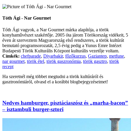
Tóth Ági - Nar Gourmet
Tóth Ági vagyok, a Nar Gourmet márka alapítója, a török
konyhaművészet szakértője. 2005 óta járom Törökország vidékeit, 5
éven át szerveztem Magyarország első rendszeres, a török kultúrát
bemutató programsorozatát, 2,5 évig pedig a Yunus Emre Intézet
Budapesti Török Kulturális Központ kulturális vezetője voltam.
Címkék:
chefparade
,
Diyarbakir
,
főzőkurzus
,
Gaziantep
,
metfune
,
nar gourmet
,
török étel
,
török gaszronómia
,
török gasztro
,
török
recept
Ha szeretnél még többet megtudni a török kultúráról és
gasztronómiáról, olvasd el a korábbi blogbejegyzéseimet!
Nedves hamburger, pisztáciaszósz és „marha-bacon”
– isztambuli burger-sztori