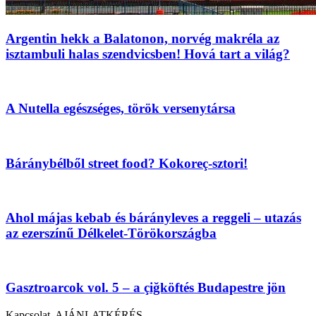
Argentin hekk a Balatonon, norvég makréla az
isztambuli halas szendvicsben! Hová tart a világ?
A Nutella egészséges, török versenytársa
Báránybélből street food? Kokoreç-sztori!
Ahol májas kebab és bárányleves a reggeli – utazás
az ezerszínű Délkelet-Törökországba
Gasztroarcok vol. 5 – a çiğköftés Budapestre jön
Kapcsolat, AJÁNLATKÉRÉS