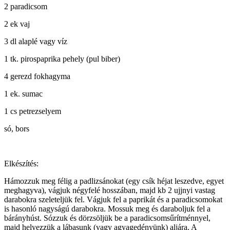
2 paradicsom
2 ek vaj
3 dl alaplé vagy víz
1 tk. pirospaprika pehely (pul biber)
4 gerezd fokhagyma
1 ek. sumac
1 cs petrezselyem
só, bors
Elkészítés:
Hámozzuk meg félig a padlizsánokat (egy csík héjat leszedve, egyet
meghagyva), vágjuk négyfelé hosszában, majd kb 2 ujjnyi vastag
darabokra szeleteljük fel. Vágjuk fel a paprikát és a paradicsomokat
is hasonló nagyságú darabokra. Mossuk meg és daraboljuk fel a
bárányhúst. Sózzuk és dörzsöljük be a paradicsomsűrítménnyel,
majd helyezzük a lábasunk (vagy agyagedényünk) aljára. A