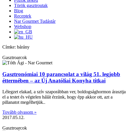
Főzök neked
Török gasztroutak
Blog
Receptek
Nar Gourmet Tudástár
Webshop
Címke: bárány
Gasztroarcok
Gasztronómiai 10 parancsolat a világ 51. legjobb
éttermében – az Új Anatóliai Konyha titkai
Lélegzet elakad, a szív szaporábban ver, boldogsághormon árasztja
el a testet és végtelen hálát érzünk, hogy épp akkor ott, azt a
pillanatot megélhetjük..
Tovább olvasom »
2017.05.12.
Gasztroarcok