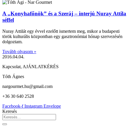
A „Konyhafőnök” és a Szeráj – interjú Nuray Attila
séffel
Nuray Attilát egy évvel ezelőtt ismertem meg, mikor a budapesti
török kulturális központban egy gasztronómiai hónap szervezésén
dolgoztam.
Tovább olvasom »
2016.04.04.
Kapcsolat, AJÁNLATKÉRÉS
Tóth Ágnes
nargourmet.hu@gmail.com
+36 30 640 2528
Facebook-f
Instagram
Envelope
Keresés