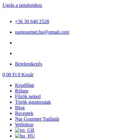
Ugrás a tartalomhoz
+36 30 640 2528
nargourmet.hu@gmail.com
Bejelentkezés
0,00
Ft
0
Kosár
Kezdőlap
Rólam
Főzök neked
Török gasztroutak
Blog
Receptek
Nar Gourmet Tudástár
Webshop