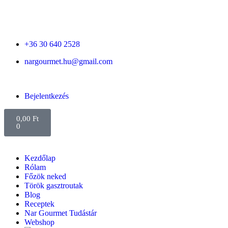
+36 30 640 2528
nargourmet.hu@gmail.com
Bejelentkezés
0,00
Ft
0
Kezdőlap
Rólam
Főzök neked
Török gasztroutak
Blog
Receptek
Nar Gourmet Tudástár
Webshop