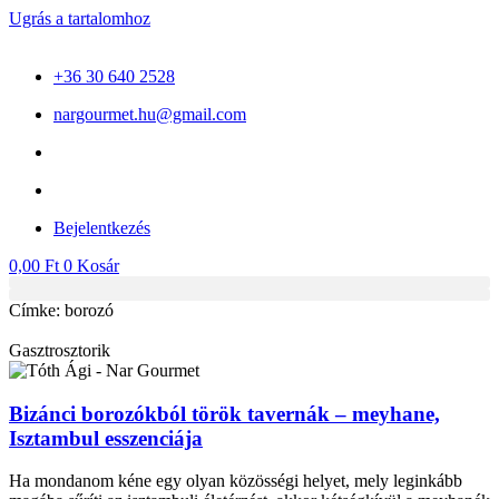
Ugrás a tartalomhoz
+36 30 640 2528
nargourmet.hu@gmail.com
Bejelentkezés
0,00
Ft
0
Kosár
Címke: borozó
Gasztrosztorik
Bizánci borozókból török tavernák – meyhane,
Isztambul esszenciája
Ha mondanom kéne egy olyan közösségi helyet, mely leginkább