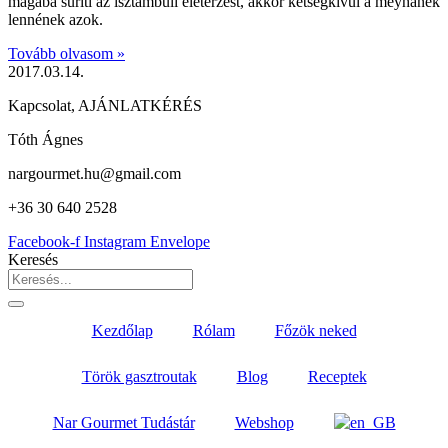
magába sűríti az isztambuli életérzést, akkor kétségkívül a meyhanék
lennének azok.
Tovább olvasom »
2017.03.14.
Kapcsolat, AJÁNLATKÉRÉS
Tóth Ágnes
nargourmet.hu@gmail.com
+36 30 640 2528
Facebook-f
Instagram
Envelope
Keresés
Kezdőlap
Rólam
Főzök neked
Török gasztroutak
Blog
Receptek
Nar Gourmet Tudástár
Webshop