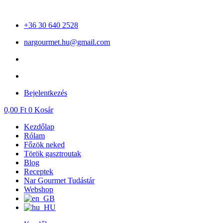
Ugrás
a
+36 30 640 2528
tartalomhoz
nargourmet.hu@gmail.com
Bejelentkezés
0,00
Ft
0
Kosár
Kezdőlap
Rólam
Főzök neked
Török gasztroutak
Blog
Receptek
Nar Gourmet Tudástár
Webshop