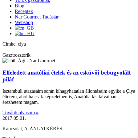
Török gasztroutak
Blog
Receptek
Nar Gourmet Tudástár
Webshop
Címke: ciya
Gasztrosztorik
Elfeledett anatóliai ételek és az esküvői bebugyolált
piláf
Isztambuli utazásaim során kihagyhatatlan állomásaim egyike a Çiya
étterem, ahol ha csak képzeletben is, Anatólia kis falvaiban
érezhetem magam.
Tovább olvasom »
2017.05.01.
Kapcsolat, AJÁNLATKÉRÉS