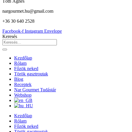
Tóth Ágnes
nargourmet.hu@gmail.com
+36 30 640 2528
Facebook-f
Instagram
Envelope
Keresés
Kezdőlap
Rólam
Főzök neked
Török gasztroutak
Blog
Receptek
Nar Gourmet Tudástár
Webshop
Kezdőlap
Rólam
Főzök neked
Török gasztroutak