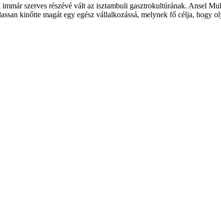
aki immár szerves részévé vált az isztambuli gasztrokultúrának. Ansel M
 lassan kinőtte magát egy egész vállalkozássá, melynek fő célja, hogy