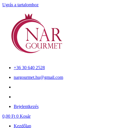
Ugrás a tartalomhoz
+36 30 640 2528
nargourmet.hu@gmail.com
Bejelentkezés
0,00
Ft
0
Kosár
Kezdőlap