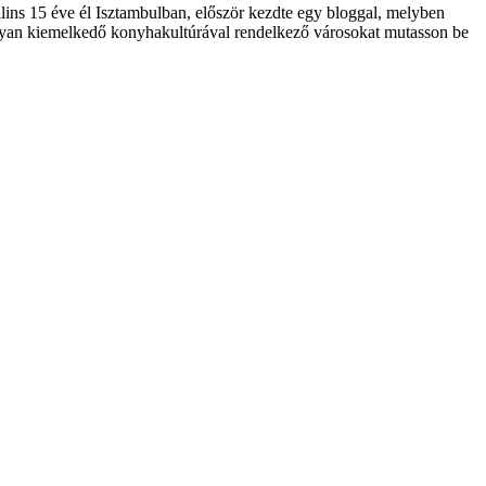
ullins 15 éve él Isztambulban, először kezdte egy bloggal, melyben
 olyan kiemelkedő konyhakultúrával rendelkező városokat mutasson be