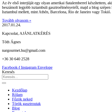
Az év első interjúját egy olyan amerikai fiatalemberrel készítettem, 
beszámolt legjobb isztambuli gasztroélményeiről, majd a blog szépen
Isztambul mellett, mint Athén, Barcelona, Rio de Janeiro vagy Tokió.
Tovább olvasom »
2017.01.24.
Kapcsolat, AJÁNLATKÉRÉS
Tóth Ágnes
nargourmet.hu@gmail.com
+36 30 640 2528
Facebook-f
Instagram
Envelope
Keresés
Kezdőlap
Rólam
Főzök neked
Török gasztroutak
Blog