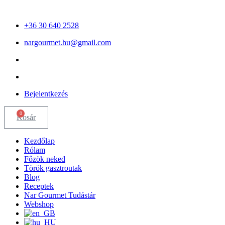
Ugrás
a
+36 30 640 2528
tartalomhoz
nargourmet.hu@gmail.com
Bejelentkezés
0
Kosár
Kezdőlap
Rólam
Főzök neked
Török gasztroutak
Blog
Receptek
Nar Gourmet Tudástár
Webshop