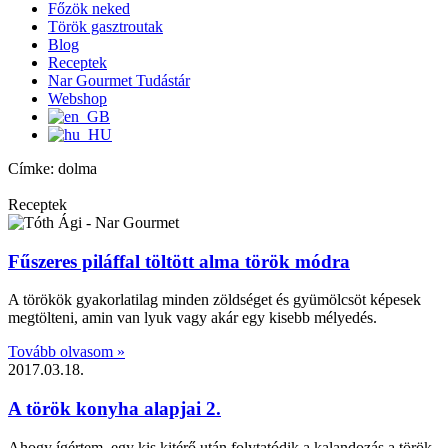
Főzök neked
Török gasztroutak
Blog
Receptek
Nar Gourmet Tudástár
Webshop
Címke: dolma
Receptek
Fűszeres piláffal töltött alma török módra
A törökök gyakorlatilag minden zöldséget és gyümölcsöt képesek
megtölteni, amin van lyuk vagy akár egy kisebb mélyedés.
Tovább olvasom »
2017.03.18.
A török konyha alapjai 2.
Ahogy ígértem, egy kis kitérő után folytatódik a kalandozás a török