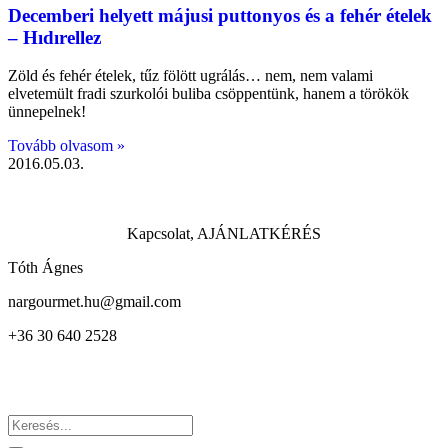
Decemberi helyett májusi puttonyos és a fehér ételek
– Hıdırellez
Zöld és fehér ételek, tűz fölött ugrálás… nem, nem valami
elvetemült fradi szurkolói buliba csöppentünk, hanem a törökök
ünnepelnek!
Tovább olvasom »
2016.05.03.
Kapcsolat, AJÁNLATKÉRÉS
Tóth Ágnes
nargourmet.hu@gmail.com
+36 30 640 2528