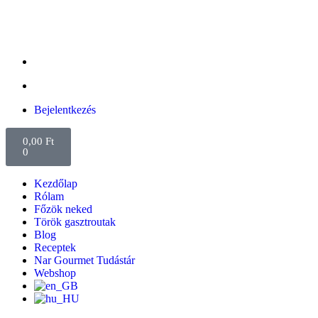
Bejelentkezés
0,00
Ft
0
Kezdőlap
Rólam
Főzök neked
Török gasztroutak
Blog
Receptek
Nar Gourmet Tudástár
Webshop