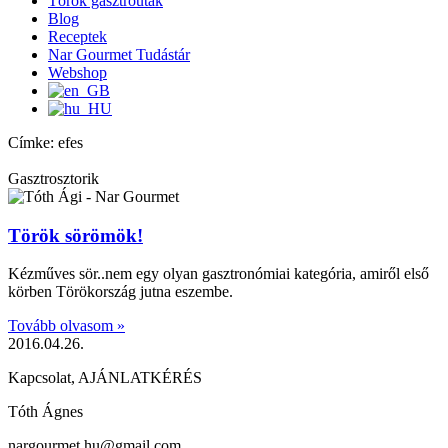
Török gasztroutak
Blog
Receptek
Nar Gourmet Tudástár
Webshop
Címke: efes
Gasztrosztorik
Török sörömök!
Kézműves sör..nem egy olyan gasztronómiai kategória, amiről első
körben Törökország jutna eszembe.
Tovább olvasom »
2016.04.26.
Kapcsolat, AJÁNLATKÉRÉS
Tóth Ágnes
nargourmet.hu@gmail.com