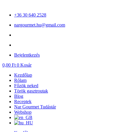
Ugrás
a
+36 30 640 2528
tartalomhoz
nargourmet.hu@gmail.com
Bejelentkezés
0,00
Ft
0
Kosár
Kezdőlap
Rólam
Főzök neked
Török gasztroutak
Blog
Receptek
Nar Gourmet Tudástár
Webshop