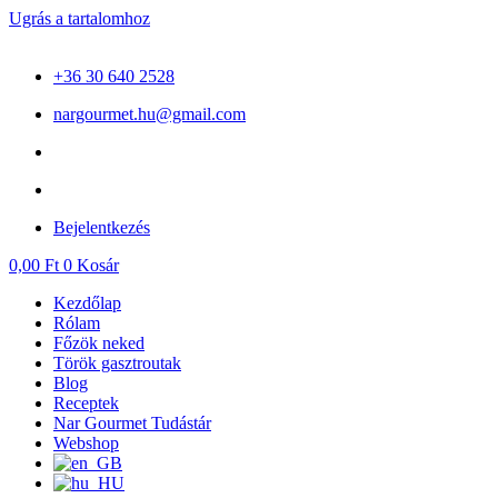
Ugrás a tartalomhoz
+36 30 640 2528
nargourmet.hu@gmail.com
Bejelentkezés
0,00
Ft
0
Kosár
Kezdőlap
Rólam
Főzök neked
Török gasztroutak
Blog
Receptek
Nar Gourmet Tudástár
Webshop