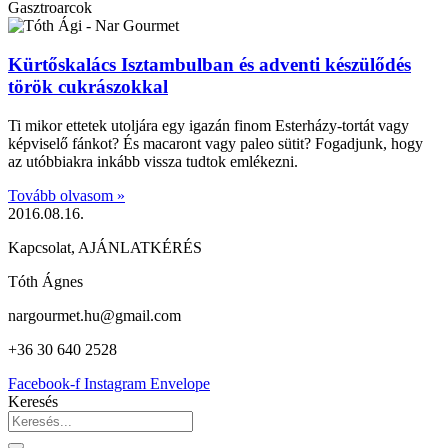
Gasztroarcok
Kürtőskalács Isztambulban és adventi készülődés
török cukrászokkal
Ti mikor ettetek utoljára egy igazán finom Esterházy-tortát vagy
képviselő fánkot? És macaront vagy paleo sütit? Fogadjunk, hogy
az utóbbiakra inkább vissza tudtok emlékezni.
Tovább olvasom »
2016.08.16.
Kapcsolat, AJÁNLATKÉRÉS
Tóth Ágnes
nargourmet.hu@gmail.com
+36 30 640 2528
Facebook-f
Instagram
Envelope
Keresés