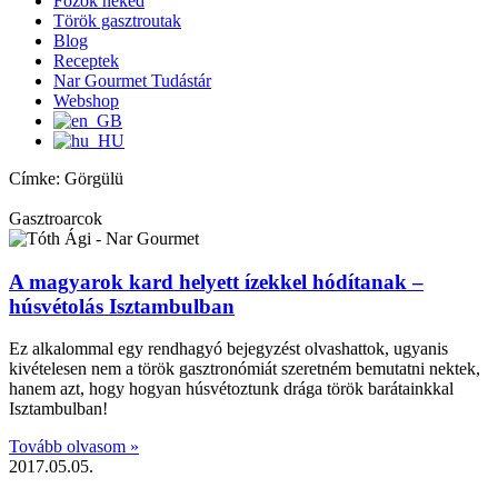
Főzök neked
Török gasztroutak
Blog
Receptek
Nar Gourmet Tudástár
Webshop
Címke: Görgülü
Gasztroarcok
A magyarok kard helyett ízekkel hódítanak –
húsvétolás Isztambulban
Ez alkalommal egy rendhagyó bejegyzést olvashattok, ugyanis
kivételesen nem a török gasztronómiát szeretném bemutatni nektek,
hanem azt, hogy hogyan húsvétoztunk drága török barátainkkal
Isztambulban!
Tovább olvasom »
2017.05.05.