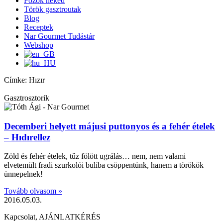
Főzök neked
Török gasztroutak
Blog
Receptek
Nar Gourmet Tudástár
Webshop
Címke: Hızır
Gasztrosztorik
Decemberi helyett májusi puttonyos és a fehér ételek
– Hıdırellez
Zöld és fehér ételek, tűz fölött ugrálás… nem, nem valami
elvetemült fradi szurkolói buliba csöppentünk, hanem a törökök
ünnepelnek!
Tovább olvasom »
2016.05.03.
Kapcsolat, AJÁNLATKÉRÉS