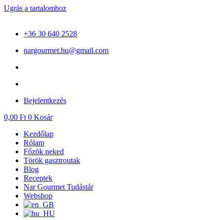
Ugrás a tartalomhoz
+36 30 640 2528
nargourmet.hu@gmail.com
Bejelentkezés
0,00
Ft
0
Kosár
Kezdőlap
Rólam
Főzök neked
Török gasztroutak
Blog
Receptek
Nar Gourmet Tudástár
Webshop