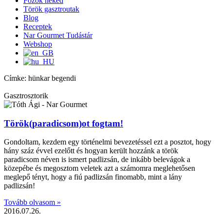
Főzök neked
Török gasztroutak
Blog
Receptek
Nar Gourmet Tudástár
Webshop
Címke: hünkar begendi
Gasztrosztorik
Török(paradicsom)ot fogtam!
Gondoltam, kezdem egy történelmi bevezetéssel ezt a posztot, hogy
hány száz évvel ezelőtt és hogyan került hozzánk a török
paradicsom néven is ismert padlizsán, de inkább belevágok a
közepébe és megosztom veletek azt a számomra meglehetősen
meglepő tényt, hogy a fiú padlizsán finomabb, mint a lány
padlizsán!
Tovább olvasom »
2016.07.26.