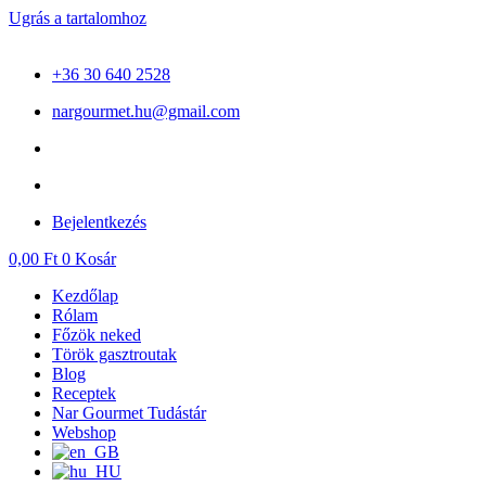
Ugrás a tartalomhoz
+36 30 640 2528
nargourmet.hu@gmail.com
Bejelentkezés
0,00
Ft
0
Kosár
Kezdőlap
Rólam
Főzök neked
Török gasztroutak
Blog
Receptek
Nar Gourmet Tudástár
Webshop