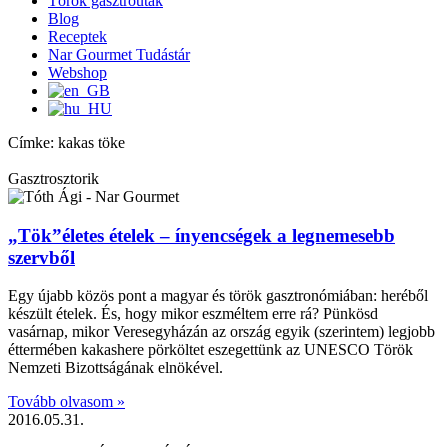
Török gasztroutak
Blog
Receptek
Nar Gourmet Tudástár
Webshop
Címke: kakas töke
Gasztrosztorik
„Tök”életes ételek – ínyencségek a legnemesebb
szervből
Egy újabb közös pont a magyar és török gasztronómiában: heréből
készült ételek. És, hogy mikor eszméltem erre rá? Pünkösd
vasárnap, mikor Veresegyházán az ország egyik (szerintem) legjobb
éttermében kakashere pörköltet eszegettünk az UNESCO Török
Nemzeti Bizottságának elnökével.
Tovább olvasom »
2016.05.31.