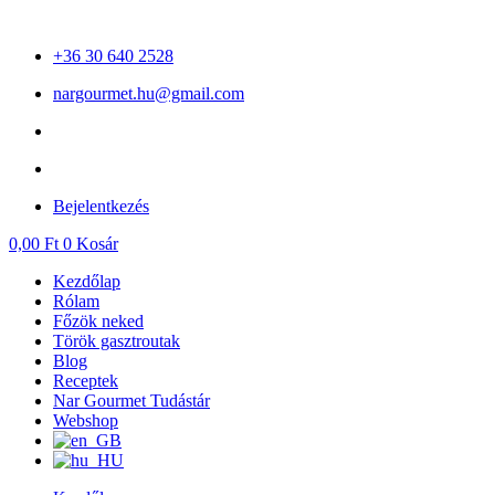
Ugrás
a
+36 30 640 2528
tartalomhoz
nargourmet.hu@gmail.com
Bejelentkezés
0,00
Ft
0
Kosár
Kezdőlap
Rólam
Főzök neked
Török gasztroutak
Blog
Receptek
Nar Gourmet Tudástár
Webshop