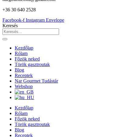
+36 30 640 2528
Facebook-f
Instagram
Envelope
Keresés
Kezdőlap
Rólam
Főzök neked
Török gasztroutak
Blog
Receptek
Nar Gourmet Tudástár
Webshop
Kezdőlap
Rólam
Főzök neked
Török gasztroutak
Blog
Receptek