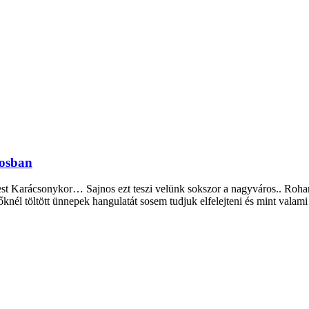
rosban
st Karácsonykor… Sajnos ezt teszi velünk sokszor a nagyváros.. Rohan
nél töltött ünnepek hangulatát sosem tudjuk elfelejteni és mint valam