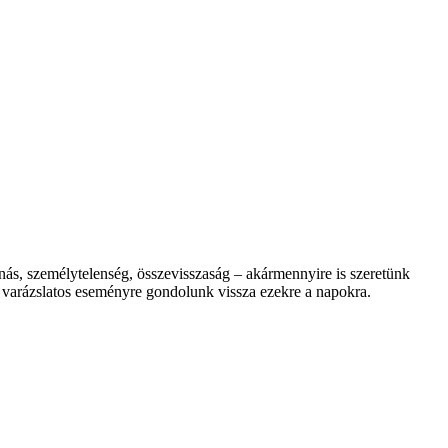
ás, személytelenség, összevisszaság – akármennyire is szeretünk
i varázslatos eseményre gondolunk vissza ezekre a napokra.