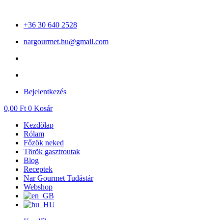
Ugrás
a
+36 30 640 2528
tartalomhoz
nargourmet.hu@gmail.com
Bejelentkezés
0,00
Ft
0
Kosár
Kezdőlap
Rólam
Főzök neked
Török gasztroutak
Blog
Receptek
Nar Gourmet Tudástár
Webshop