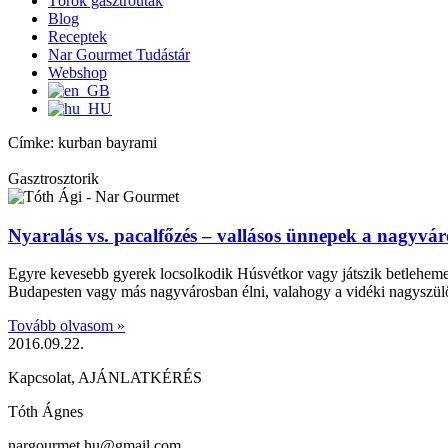
Török gasztroutak
Blog
Receptek
Nar Gourmet Tudástár
Webshop
Címke: kurban bayrami
Gasztrosztorik
Nyaralás vs. pacalfőzés – vallásos ünnepek a nagyvá
Egyre kevesebb gyerek locsolkodik Húsvétkor vagy játszik betleheme
Budapesten vagy más nagyvárosban élni, valahogy a vidéki nagyszülők
Tovább olvasom »
2016.09.22.
Kapcsolat, AJÁNLATKÉRÉS
Tóth Ágnes
nargourmet.hu@gmail.com