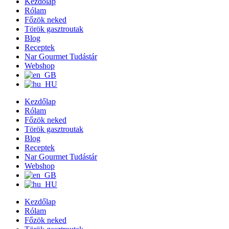
Kezdőlap
Rólam
Főzök neked
Török gasztroutak
Blog
Receptek
Nar Gourmet Tudástár
Webshop
Kezdőlap
Rólam
Főzök neked
Török gasztroutak
Blog
Receptek
Nar Gourmet Tudástár
Webshop
Kezdőlap
Rólam
Főzök neked