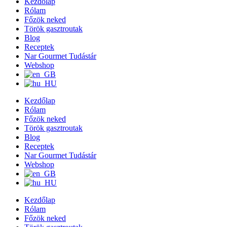
Kezdőlap
Rólam
Főzök neked
Török gasztroutak
Blog
Receptek
Nar Gourmet Tudástár
Webshop
Kezdőlap
Rólam
Főzök neked
Török gasztroutak
Blog
Receptek
Nar Gourmet Tudástár
Webshop
Kezdőlap
Rólam
Főzök neked