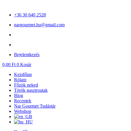
Ugrás
a
+36 30 640 2528
tartalomhoz
nargourmet.hu@gmail.com
Bejelentkezés
0,00
Ft
0
Kosár
Kezdőlap
Rólam
Főzök neked
Török gasztroutak
Blog
Receptek
Nar Gourmet Tudástár
Webshop