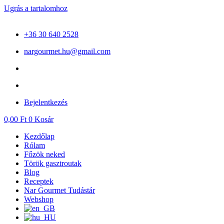
Ugrás a tartalomhoz
+36 30 640 2528
nargourmet.hu@gmail.com
Bejelentkezés
0,00
Ft
0
Kosár
Kezdőlap
Rólam
Főzök neked
Török gasztroutak
Blog
Receptek
Nar Gourmet Tudástár
Webshop