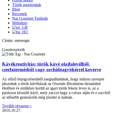
Főzök neked
Török gasztroutak
Blog
Receptek
Nar Gourmet Tudástár
Webshop
Címke: menengic
Gasztrosztorik
Kávékreativitás: török kávé olajfalevélből,
cserfatermésből vagy orchideagyökérrel keverve
Az előző bejegyzésemből megtudhattátok, hogy milyen szerepet
játszottak a török kávéházak az Oszmán Birodalom társadalmi
életében és említésre került az igazi török fekete leves is, az a
parázson készülő kávé, mely zaccot hagy a csésze alján és e zaccból
az idősebb generációk még jósolni is tudnak.
Tovább olvasom »
2016.10.27.