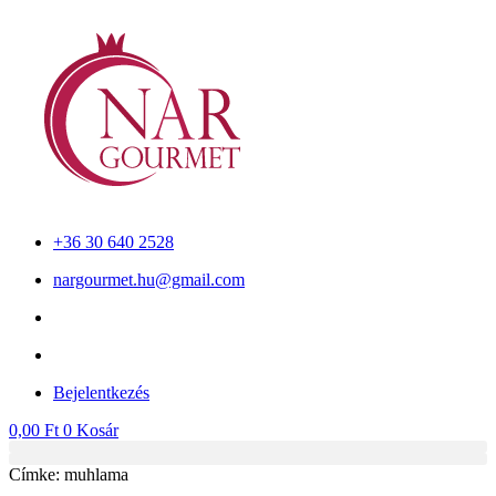
Ugrás
a
tartalomhoz
+36 30 640 2528
nargourmet.hu@gmail.com
Bejelentkezés
0,00
Ft
0
Kosár
Címke: muhlama