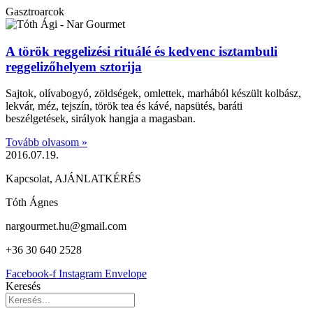
Gasztroarcok
A török reggelizési rituálé és kedvenc isztambuli
reggelizőhelyem sztorija
Sajtok, olívabogyó, zöldségek, omlettek, marhából készült kolbász,
lekvár, méz, tejszín, török tea és kávé, napsütés, baráti
beszélgetések, sirályok hangja a magasban.
Tovább olvasom »
2016.07.19.
Kapcsolat, AJÁNLATKÉRÉS
Tóth Ágnes
nargourmet.hu@gmail.com
+36 30 640 2528
Facebook-f
Instagram
Envelope
Keresés