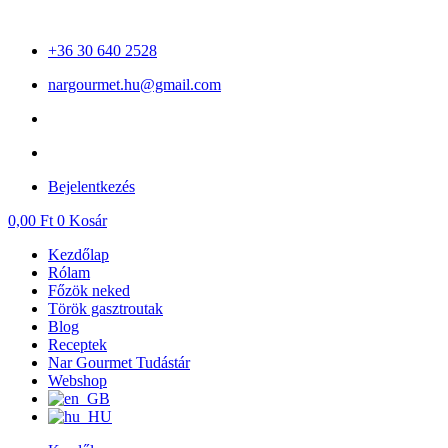
Ugrás
a
+36 30 640 2528
tartalomhoz
nargourmet.hu@gmail.com
Bejelentkezés
0,00
Ft
0
Kosár
Kezdőlap
Rólam
Főzök neked
Török gasztroutak
Blog
Receptek
Nar Gourmet Tudástár
Webshop