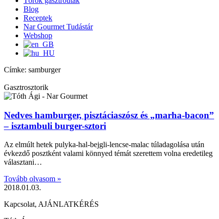
Török gasztroutak
Blog
Receptek
Nar Gourmet Tudástár
Webshop
Címke: samburger
Gasztrosztorik
Nedves hamburger, pisztáciaszósz és „marha-bacon”
– isztambuli burger-sztori
Az elmúlt hetek pulyka-hal-bejgli-lencse-malac túladagolása után
évkezdő posztként valami könnyed témát szerettem volna eredetileg
választani…
Tovább olvasom »
2018.01.03.
Kapcsolat, AJÁNLATKÉRÉS