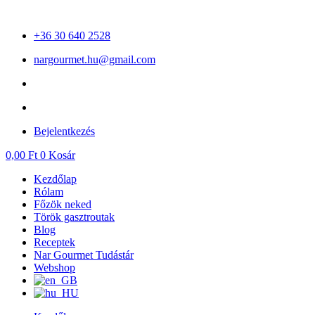
Ugrás
a
+36 30 640 2528
tartalomhoz
nargourmet.hu@gmail.com
Bejelentkezés
0,00
Ft
0
Kosár
Kezdőlap
Rólam
Főzök neked
Török gasztroutak
Blog
Receptek
Nar Gourmet Tudástár
Webshop