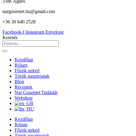
Tóth Ágnes
nargourmet.hu@gmail.com
+36 30 640 2528
Facebook-f
Instagram
Envelope
Keresés
Kezdőlap
Rólam
Főzök neked
Török gasztroutak
Blog
Receptek
Nar Gourmet Tudástár
Webshop
Kezdőlap
Rólam
Főzök neked
Török gasztroutak