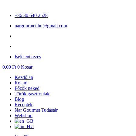
Ugrás
a
+36 30 640 2528
tartalomhoz
nargourmet.hu@gmail.com
Bejelentkezés
0,00
Ft
0
Kosár
Kezdőlap
Rólam
Főzök neked
Török gasztroutak
Blog
Receptek
Nar Gourmet Tudástár
Webshop