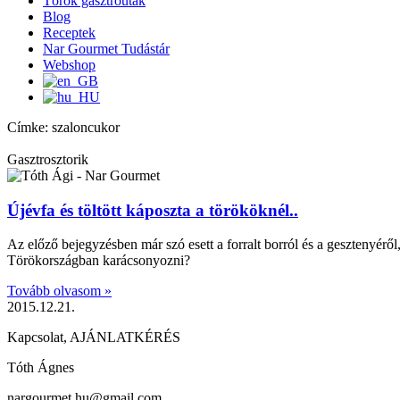
Török gasztroutak
Blog
Receptek
Nar Gourmet Tudástár
Webshop
Címke: szaloncukor
Gasztrosztorik
Újévfa és töltött káposzta a törököknél..
Az előző bejegyzésben már szó esett a forralt borról és a gesztenyérő
Törökországban karácsonyozni?
Tovább olvasom »
2015.12.21.
Kapcsolat, AJÁNLATKÉRÉS
Tóth Ágnes
nargourmet.hu@gmail.com