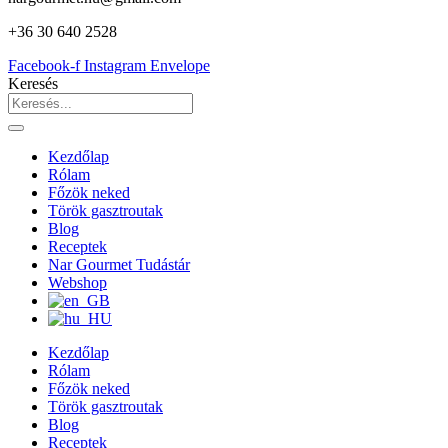
+36 30 640 2528
Facebook-f
Instagram
Envelope
Keresés
Kezdőlap
Rólam
Főzök neked
Török gasztroutak
Blog
Receptek
Nar Gourmet Tudástár
Webshop
Kezdőlap
Rólam
Főzök neked
Török gasztroutak
Blog
Receptek