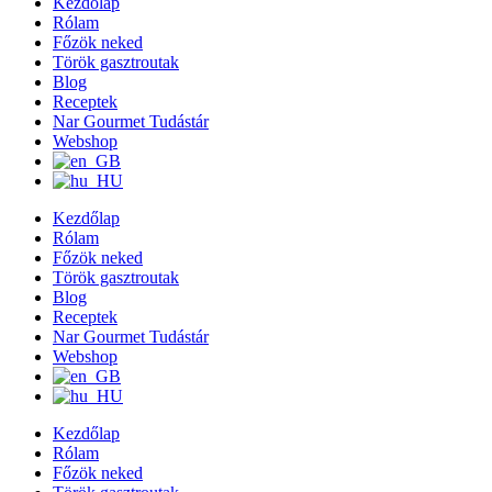
Kezdőlap
Rólam
Főzök neked
Török gasztroutak
Blog
Receptek
Nar Gourmet Tudástár
Webshop
Kezdőlap
Rólam
Főzök neked
Török gasztroutak
Blog
Receptek
Nar Gourmet Tudástár
Webshop
Kezdőlap
Rólam
Főzök neked