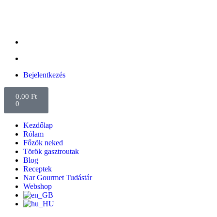
Bejelentkezés
0,00
Ft
0
Kezdőlap
Rólam
Főzök neked
Török gasztroutak
Blog
Receptek
Nar Gourmet Tudástár
Webshop