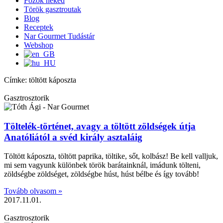
Főzök neked
Török gasztroutak
Blog
Receptek
Nar Gourmet Tudástár
Webshop
Címke: töltött káposzta
Gasztrosztorik
Töltelék-történet, avagy a töltött zöldségek útja
Anatóliától a svéd király asztaláig
Töltött káposzta, töltött paprika, töltike, sőt, kolbász! Be kell valljuk,
mi sem vagyunk különbek török barátainknál, imádunk tölteni,
zöldségbe zöldséget, zöldségbe húst, húst bélbe és így tovább!
Tovább olvasom »
2017.11.01.
Gasztrosztorik