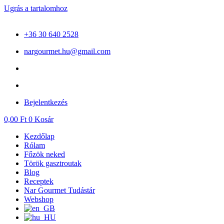
Ugrás a tartalomhoz
+36 30 640 2528
nargourmet.hu@gmail.com
Bejelentkezés
0,00
Ft
0
Kosár
Kezdőlap
Rólam
Főzök neked
Török gasztroutak
Blog
Receptek
Nar Gourmet Tudástár
Webshop