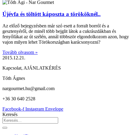
Újévfa és töltött káposzta a törököknél..
Az előző bejegyzésben már szó esett a forralt borról és a
gesztenyéről, de minél több bejglit látok a cukrászdákban és
fenyőfákat az út szélén, annál többször elgondolkozom azon, hogy
vajon milyen lehet Törökországban karácsonyozni?
Tovább olvasom »
2015.12.21.
Kapcsolat, AJÁNLATKÉRÉS
Tóth Ágnes
nargourmet.hu@gmail.com
+36 30 640 2528
Facebook-f
Instagram
Envelope
Keresés