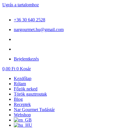
Ugrás a tartalomhoz
+36 30 640 2528
nargourmet.hu@gmail.com
Bejelentkezés
0,00
Ft
0
Kosár
Kezdőlap
Rólam
Főzök neked
Török gasztroutak
Blog
Receptek
Nar Gourmet Tudástár
Webshop