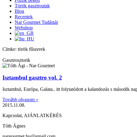
Főzök neked
Török gasztroutak
Blog
Receptek
Nar Gourmet Tudástár
Webshop
Címke: török fűszerek
Gasztrosztorik
Isztambul gasztro vol. 2
Isztambul, Európa, Galata.. itt folytatódott a kalandozás s második n
Tovább olvasom »
2015.11.08.
Kapcsolat, AJÁNLATKÉRÉS
Tóth Ágnes
nargourmet.hu@gmail.com