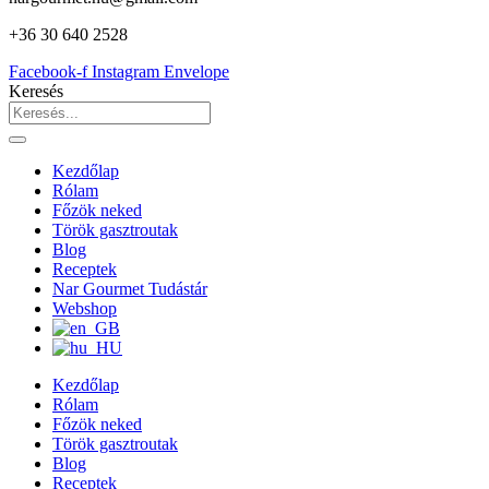
+36 30 640 2528
Facebook-f
Instagram
Envelope
Keresés
Kezdőlap
Rólam
Főzök neked
Török gasztroutak
Blog
Receptek
Nar Gourmet Tudástár
Webshop
Kezdőlap
Rólam
Főzök neked
Török gasztroutak
Blog
Receptek