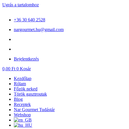
Ugrás a tartalomhoz
+36 30 640 2528
nargourmet.hu@gmail.com
Bejelentkezés
0,00
Ft
0
Kosár
Kezdőlap
Rólam
Főzök neked
Török gasztroutak
Blog
Receptek
Nar Gourmet Tudástár
Webshop