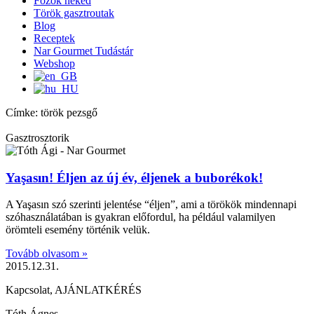
Főzök neked
Török gasztroutak
Blog
Receptek
Nar Gourmet Tudástár
Webshop
Címke: török pezsgő
Gasztrosztorik
Yaşasın! Éljen az új év, éljenek a buborékok!
A Yaşasın szó szerinti jelentése “éljen”, ami a törökök mindennapi
szóhasználatában is gyakran előfordul, ha például valamilyen
örömteli esemény történik velük.
Tovább olvasom »
2015.12.31.
Kapcsolat, AJÁNLATKÉRÉS
Tóth Ágnes