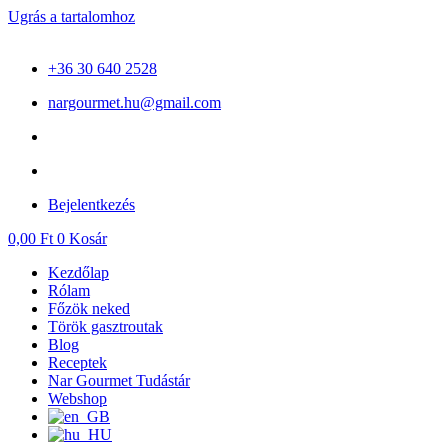
Ugrás a tartalomhoz
+36 30 640 2528
nargourmet.hu@gmail.com
Bejelentkezés
0,00
Ft
0
Kosár
Kezdőlap
Rólam
Főzök neked
Török gasztroutak
Blog
Receptek
Nar Gourmet Tudástár
Webshop