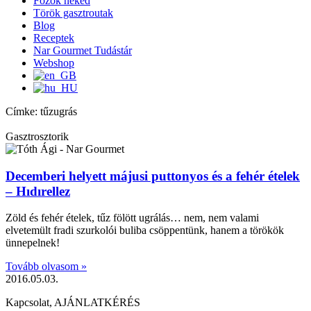
Főzök neked
Török gasztroutak
Blog
Receptek
Nar Gourmet Tudástár
Webshop
Címke: tűzugrás
Gasztrosztorik
Decemberi helyett májusi puttonyos és a fehér ételek
– Hıdırellez
Zöld és fehér ételek, tűz fölött ugrálás… nem, nem valami
elvetemült fradi szurkolói buliba csöppentünk, hanem a törökök
ünnepelnek!
Tovább olvasom »
2016.05.03.
Kapcsolat, AJÁNLATKÉRÉS