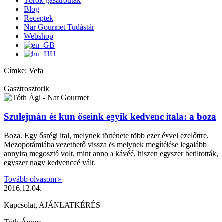
Török gasztroutak
Blog
Receptek
Nar Gourmet Tudástár
Webshop
Címke: Vefa
Gasztrosztorik
Szulejmán és kun őseink egyik kedvenc itala: a boza
Boza. Egy ősrégi ital, melynek története több ezer évvel ezelőttre,
Mezopotámiába vezethető vissza és melynek megítélése legalább
annyira megosztó volt, mint anno a kávéé, hiszen egyszer betiltották,
egyszer nagy kedvenccé vált.
Tovább olvasom »
2016.12.04.
Kapcsolat, AJÁNLATKÉRÉS
Tóth Ágnes