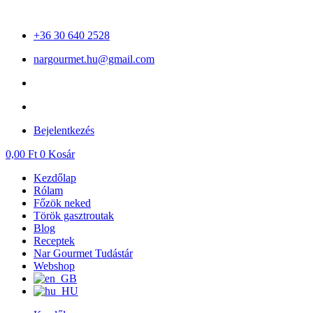
Ugrás
a
+36 30 640 2528
tartalomhoz
nargourmet.hu@gmail.com
Bejelentkezés
0,00
Ft
0
Kosár
Kezdőlap
Rólam
Főzök neked
Török gasztroutak
Blog
Receptek
Nar Gourmet Tudástár
Webshop