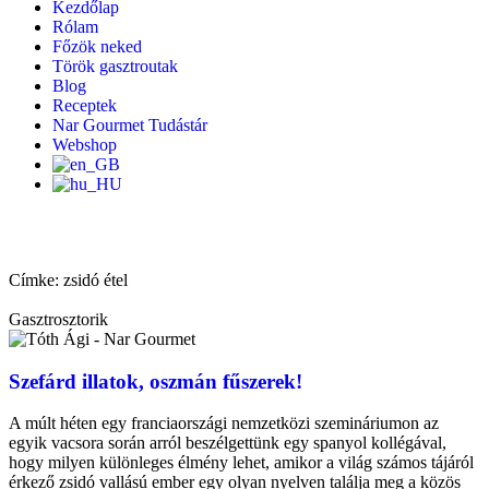
Kezdőlap
Rólam
Főzök neked
Török gasztroutak
Blog
Receptek
Nar Gourmet Tudástár
Webshop
Címke: zsidó étel
Gasztrosztorik
Szefárd illatok, oszmán fűszerek!
A múlt héten egy franciaországi nemzetközi szemináriumon az
egyik vacsora során arról beszélgettünk egy spanyol kollégával,
hogy milyen különleges élmény lehet, amikor a világ számos tájáról
érkező zsidó vallású ember egy olyan nyelven találja meg a közös