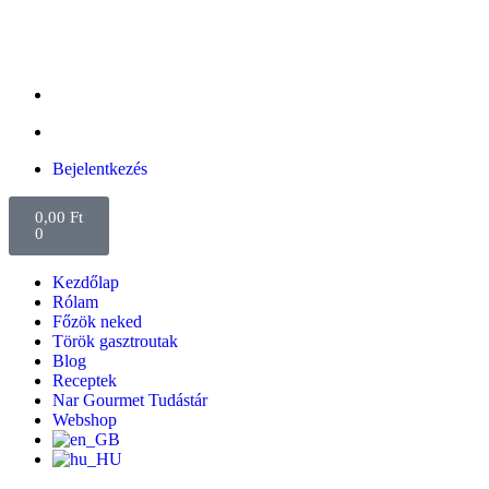
Bejelentkezés
0,00
Ft
0
Kezdőlap
Rólam
Főzök neked
Török gasztroutak
Blog
Receptek
Nar Gourmet Tudástár
Webshop