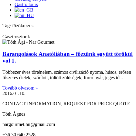
Gastro tours
Tag: főzőkurzus
Gasztrosztorik
Barangolások Anatóliában – főzzünk együtt törökül
vol 1.
Többezer éves történelem, számos civilizáció nyoma, húsos, erősen
fűszeres ételek, szárított, töltött zöldségek, forró nyár, jeges tél..
Tovább olvasom »
2016.01.10.
CONTACT INFORMATION, REQUEST FOR PRICE QUOTE
Tóth Ágnes
nargourmet.hu@gmail.com
+36 30 640 2528