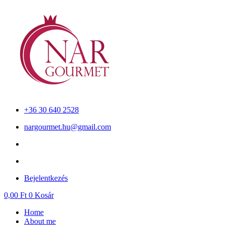
Skip
to
content
+36 30 640 2528
nargourmet.hu@gmail.com
Bejelentkezés
0,00
Ft
0
Kosár
Home
About me