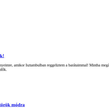
ök!
imre, amikor Isztambulban reggeliztem a barátaimmal! Mintha megálln
ndők.
 török módra