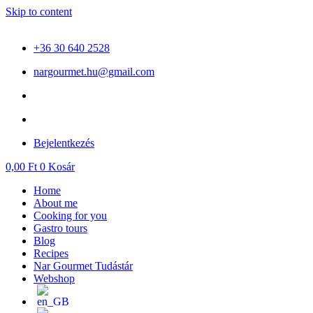
Skip to content
+36 30 640 2528
nargourmet.hu@gmail.com
Bejelentkezés
0,00
Ft
0
Kosár
Home
About me
Cooking for you
Gastro tours
Blog
Recipes
Nar Gourmet Tudástár
Webshop