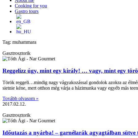
About me
Cooking for you
Gastro tours
Tag: muhammara
Gasztrosztorik
Reggelizz úgy, mint egy király! … vagy, mint egy tör
Török reggeli…mindig nagy vágyakozással gondolok azokra az élménye
sietnie kéne, mert otthon még várja a házimunka vagy egyéb más tee
Tovább olvasom »
2017.02.12.
Gasztrosztorik
Időutazás a nyárba! – garnélarák agyagtálban sütve