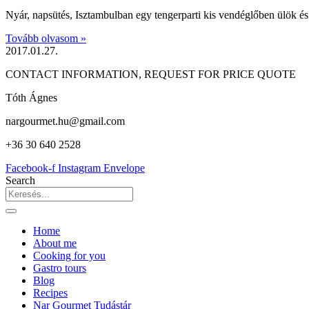
Nyár, napsütés, Isztambulban egy tengerparti kis vendéglőben ülök és k
Tovább olvasom »
2017.01.27.
CONTACT INFORMATION, REQUEST FOR PRICE QUOTE
Tóth Ágnes
nargourmet.hu@gmail.com
+36 30 640 2528
Facebook-f
Instagram
Envelope
Search
Home
About me
Cooking for you
Gastro tours
Blog
Recipes
Nar Gourmet Tudástár