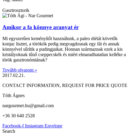
Gasztrosztorik
Amikor a fa könnye aranyat ér
Mi egyszerűen keményítőt használunk, a paleo diétát követők
konjac lisztet, a törökök pedig megvagdosnak egy fát és annak
könnyével sűrítik a pudingjaikat. Honnan származnak ezek a kis
kristályoknak tűnő cseppecskék és miért elmaradhatatlan kelléke a
török gasztronómiának?
Tovább olvasom »
2017.02.21.
CONTACT INFORMATION, REQUEST FOR PRICE QUOTE
Tóth Ágnes
nargourmet.hu@gmail.com
+36 30 640 2528
Facebook-f
Instagram
Envelope
Search