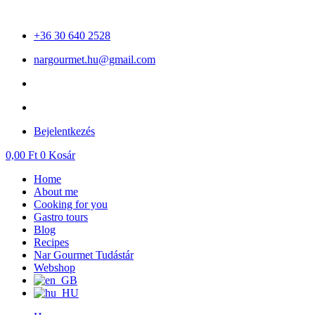
Skip
to
+36 30 640 2528
content
nargourmet.hu@gmail.com
Bejelentkezés
0,00
Ft
0
Kosár
Home
About me
Cooking for you
Gastro tours
Blog
Recipes
Nar Gourmet Tudástár
Webshop