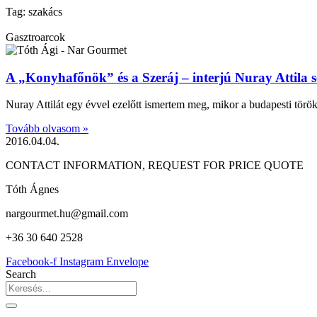
Tag: szakács
Gasztroarcok
A „Konyhafőnök” és a Szeráj – interjú Nuray Attila sé
Nuray Attilát egy évvel ezelőtt ismertem meg, mikor a budapesti tör
Tovább olvasom »
2016.04.04.
CONTACT INFORMATION, REQUEST FOR PRICE QUOTE
Tóth Ágnes
nargourmet.hu@gmail.com
+36 30 640 2528
Facebook-f
Instagram
Envelope
Search