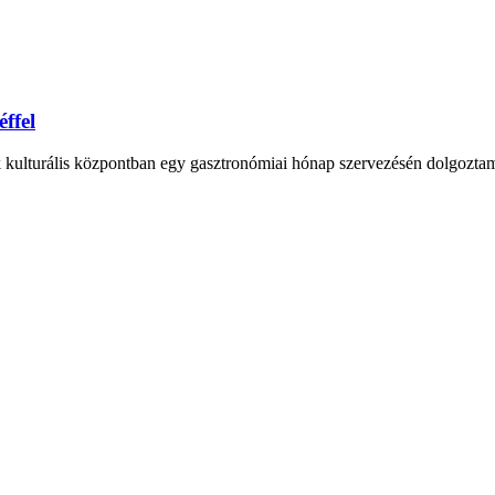
ffel
ök kulturális központban egy gasztronómiai hónap szervezésén dolgozta