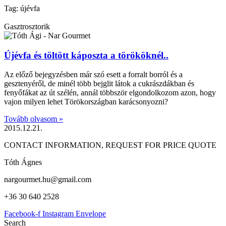
Tag: újévfa
Gasztrosztorik
Újévfa és töltött káposzta a törököknél..
Az előző bejegyzésben már szó esett a forralt borról és a
gesztenyéről, de minél több bejglit látok a cukrászdákban és
fenyőfákat az út szélén, annál többször elgondolkozom azon, hogy
vajon milyen lehet Törökországban karácsonyozni?
Tovább olvasom »
2015.12.21.
CONTACT INFORMATION, REQUEST FOR PRICE QUOTE
Tóth Ágnes
nargourmet.hu@gmail.com
+36 30 640 2528
Facebook-f
Instagram
Envelope
Search