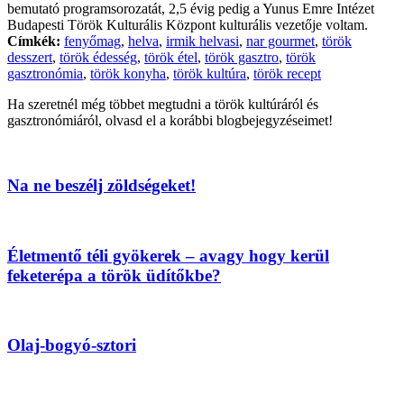
bemutató programsorozatát, 2,5 évig pedig a Yunus Emre Intézet
Budapesti Török Kulturális Központ kulturális vezetője voltam.
Címkék:
fenyőmag
,
helva
,
irmik helvasi
,
nar gourmet
,
török
desszert
,
török édesség
,
török étel
,
török gasztro
,
török
gasztronómia
,
török konyha
,
török kultúra
,
török recept
Ha szeretnél még többet megtudni a török kultúráról és
gasztronómiáról, olvasd el a korábbi blogbejegyzéseimet!
Na ne beszélj zöldségeket!
Életmentő téli gyökerek – avagy hogy kerül
feketerépa a török üdítőkbe?
Olaj-bogyó-sztori