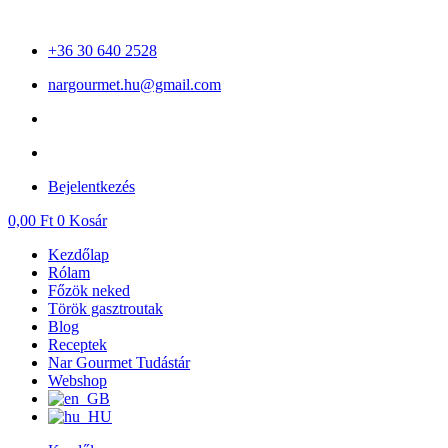
Ugrás
a
+36 30 640 2528
tartalomhoz
nargourmet.hu@gmail.com
Bejelentkezés
0,00
Ft
0
Kosár
Kezdőlap
Rólam
Főzök neked
Török gasztroutak
Blog
Receptek
Nar Gourmet Tudástár
Webshop