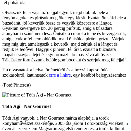
fél pohár olaj
Olvasszuk fel a vajat az olajjal együtt, majd dobjuk bele a
fenyőmagokat és pirítsuk meg őket egy kicsit. Ezután öntsük bele a
búzadarát, jól keverjük össze és vegyük közepesre a lángot.
Gyakran kevergetve kb. 20 percig pirítsuk, amíg a búzadara
aranybarna színű nem lesz. Öntsük a cukrot a tejbe és kevergessük,
amíg a cukor fel nem oldódik, majd öntsük a pirított grízre. Várjuk
meg míg újra átmelegszik a keverék, majd zárjuk el a lángot és
fedjük le fedővel. Hagyjuk pihenni fél órát, ezalatt a búzadara
magába szívja a tejet és egy formázható masszává áll össze.
Tálaláskor formázzunk belőle gombócokat és szórjuk meg fahéjjal!
Ha olvasnátok a helva történetéről és a hozzá kapcsolódó
szokásokról, kattintsatok
erre a linkre
, egy korábbi bejegyzésemhez.
(Fotó:Pinterest)
Tóth Ági - Nar Gourmet
Tóth Ági vagyok, a Nar Gourmet márka alapítója, a török
konyhaművészet szakértője. 2005 óta járom Törökország vidékeit, 5
éven át szerveztem Magyarország első rendszeres, a török kultúrát