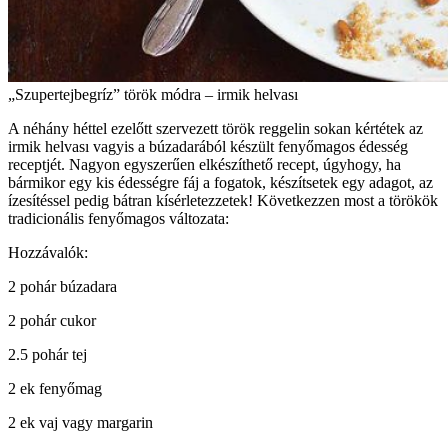
„Szupertejbegríz” török módra – irmik helvası
A néhány héttel ezelőtt szervezett török reggelin sokan kértétek az
irmik helvası vagyis a búzadarából készült fenyőmagos édesség
receptjét. Nagyon egyszerűen elkészíthető recept, úgyhogy, ha
bármikor egy kis édességre fáj a fogatok, készítsetek egy adagot, az
ízesítéssel pedig bátran kísérletezzetek! Következzen most a törökök
tradicionális fenyőmagos változata:
Hozzávalók:
2 pohár búzadara
2 pohár cukor
2.5 pohár tej
2 ek fenyőmag
2 ek vaj vagy margarin