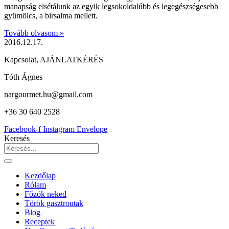
manapság elsétálunk az egyik legsokoldalúbb és legegészségesebb
gyümölcs, a birsalma mellett.
Tovább olvasom »
2016.12.17.
Kapcsolat, AJÁNLATKÉRÉS
Tóth Ágnes
nargourmet.hu@gmail.com
+36 30 640 2528
Facebook-f
Instagram
Envelope
Keresés
Kezdőlap
Rólam
Főzök neked
Török gasztroutak
Blog
Receptek