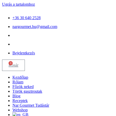
Ugrás a tartalomhoz
+36 30 640 2528
nargourmet.hu@gmail.com
Bejelentkezés
0
Kosár
Kezdőlap
Rólam
Főzök neked
Török gasztroutak
Blog
Receptek
Nar Gourmet Tudástár
Webshop