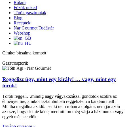
Rólam
Főzök neked
Török gasztroutak
Blog
Receptek
Nar Gourmet Tudástár
Webshop
Címke: birsalma kompót
Gasztrosztorik
Reggelizz úgy, mint egy király! … vagy, mint egy
török!
Török reggeli…mindig nagy vágyakozással gondolok azokra az
élményeimre, amikor Isztambulban reggeliztem a barátaimmal!
Mintha megállna az idő.. senki nem rohan a dolgára, nem jár azon
az esze, hogy sietnie kéne, mert otthon még várja a házimunka vagy
egyéb más teendők.
Tovább olvasom »