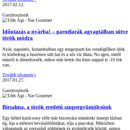
2017.02.12.
Gasztrosztorik
Időutazás a nyárba! – garnélarák agyagtálban sütve
török módra
Nyár, napsütés, Isztambulban egy tengerparti kis vendéglőben ülök
és körbeleng a faszénen sült hal és a sós víz illata. No igen, miről
másról is álmodoznék, mikor már hetek óta kinn nappal is -10 fok
van..
Tovább olvasom »
2017.01.27.
Gasztrosztorik
Birsalma, a török eredetű szupergyümölcsünk
Egy héttel karácsony előtt már bizonyára mindenki ünnepi lázban
ég, írja a méteres bevásárlólistákat, rója a piacokat. Miközben
válogatunk az ezerszínű zöldségek és gyümölcsök között, sajnos