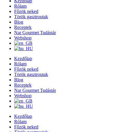
Kezdőlap
Rólam
Főzök neked
Török gasztroutak
Blog
Receptek
Nar Gourmet Tudástár
Webshop
Kezdőlap
Rólam
Főzök neked
Török gasztroutak
Blog
Receptek
Nar Gourmet Tudástár
Webshop
Kezdőlap
Rólam
Főzök neked