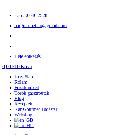
Ugrás
a
+36 30 640 2528
tartalomhoz
nargourmet.hu@gmail.com
Bejelentkezés
0,00
Ft
0
Kosár
Kezdőlap
Rólam
Főzök neked
Török gasztroutak
Blog
Receptek
Nar Gourmet Tudástár
Webshop