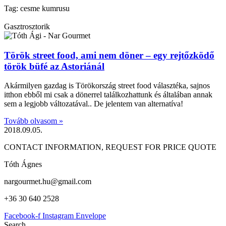
Tag: cesme kumrusu
Gasztrosztorik
Török street food, ami nem döner – egy rejtőzködő
török büfé az Astoriánál
Akármilyen gazdag is Törökország street food választéka, sajnos
itthon ebből mi csak a dönerrel találkozhattunk és általában annak
sem a legjobb változatával.. De jelentem van alternatíva!
Tovább olvasom »
2018.09.05.
CONTACT INFORMATION, REQUEST FOR PRICE QUOTE
Tóth Ágnes
nargourmet.hu@gmail.com
+36 30 640 2528
Facebook-f
Instagram
Envelope
Search