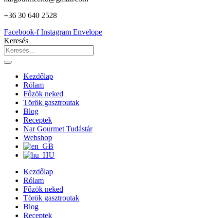
+36 30 640 2528
Facebook-f
Instagram
Envelope
Keresés
Kezdőlap
Rólam
Főzök neked
Török gasztroutak
Blog
Receptek
Nar Gourmet Tudástár
Webshop
Kezdőlap
Rólam
Főzök neked
Török gasztroutak
Blog
Receptek