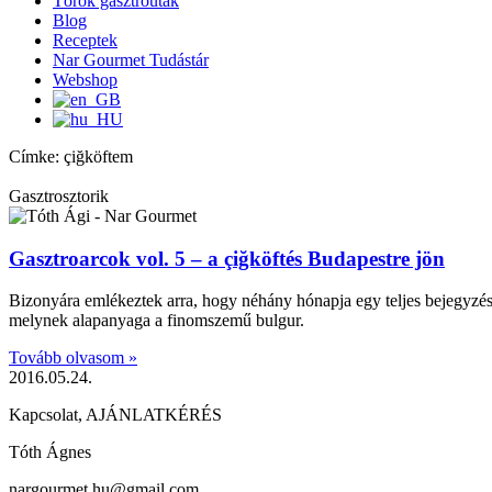
Török gasztroutak
Blog
Receptek
Nar Gourmet Tudástár
Webshop
Címke: çiğköftem
Gasztrosztorik
Gasztroarcok vol. 5 – a çiğköftés Budapestre jön
Bizonyára emlékeztek arra, hogy néhány hónapja egy teljes bejegyzést
melynek alapanyaga a finomszemű bulgur.
Tovább olvasom »
2016.05.24.
Kapcsolat, AJÁNLATKÉRÉS
Tóth Ágnes
nargourmet.hu@gmail.com