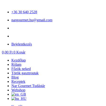
Ugrás
a
+36 30 640 2528
tartalomhoz
nargourmet.hu@gmail.com
Bejelentkezés
0,00
Ft
0
Kosár
Kezdőlap
Rólam
Főzök neked
Török gasztroutak
Blog
Receptek
Nar Gourmet Tudástár
Webshop