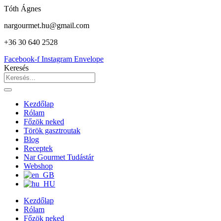
Tóth Ágnes
nargourmet.hu@gmail.com
+36 30 640 2528
Facebook-f
Instagram
Envelope
Keresés
Kezdőlap
Rólam
Főzök neked
Török gasztroutak
Blog
Receptek
Nar Gourmet Tudástár
Webshop
Kezdőlap
Rólam
Főzök neked