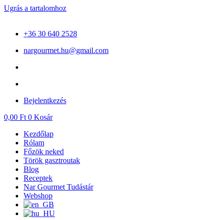
Ugrás a tartalomhoz
+36 30 640 2528
nargourmet.hu@gmail.com
Bejelentkezés
0,00
Ft
0
Kosár
Kezdőlap
Rólam
Főzök neked
Török gasztroutak
Blog
Receptek
Nar Gourmet Tudástár
Webshop