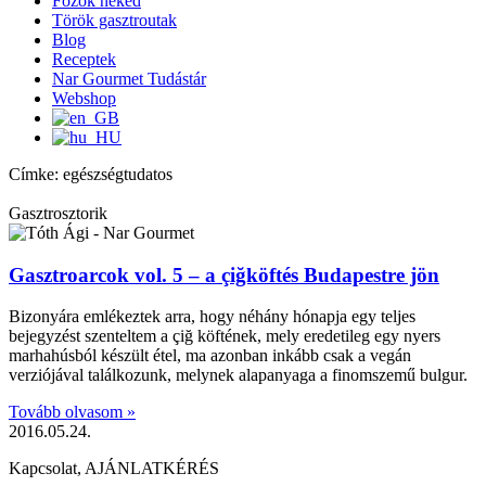
Főzök neked
Török gasztroutak
Blog
Receptek
Nar Gourmet Tudástár
Webshop
Címke: egészségtudatos
Gasztrosztorik
Gasztroarcok vol. 5 – a çiğköftés Budapestre jön
Bizonyára emlékeztek arra, hogy néhány hónapja egy teljes
bejegyzést szenteltem a çiğ köftének, mely eredetileg egy nyers
marhahúsból készült étel, ma azonban inkább csak a vegán
verziójával találkozunk, melynek alapanyaga a finomszemű bulgur.
Tovább olvasom »
2016.05.24.
Kapcsolat, AJÁNLATKÉRÉS