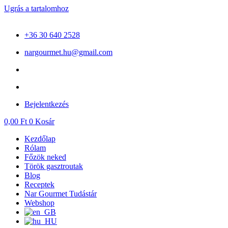
Ugrás a tartalomhoz
+36 30 640 2528
nargourmet.hu@gmail.com
Bejelentkezés
0,00
Ft
0
Kosár
Kezdőlap
Rólam
Főzök neked
Török gasztroutak
Blog
Receptek
Nar Gourmet Tudástár
Webshop