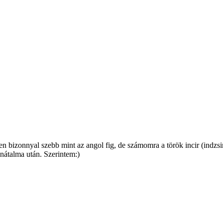
bizonnyal szebb mint az angol fig, de számomra a török incir (indzsir)
nátalma után. Szerintem:)