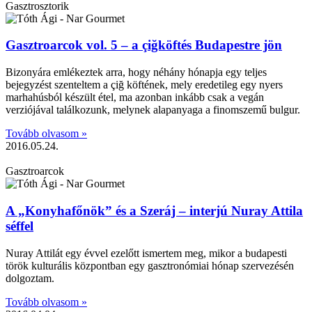
Gasztrosztorik
Gasztroarcok vol. 5 – a çiğköftés Budapestre jön
Bizonyára emlékeztek arra, hogy néhány hónapja egy teljes
bejegyzést szenteltem a çiğ köftének, mely eredetileg egy nyers
marhahúsból készült étel, ma azonban inkább csak a vegán
verziójával találkozunk, melynek alapanyaga a finomszemű bulgur.
Tovább olvasom »
2016.05.24.
Gasztroarcok
A „Konyhafőnök” és a Szeráj – interjú Nuray Attila
séffel
Nuray Attilát egy évvel ezelőtt ismertem meg, mikor a budapesti
török kulturális központban egy gasztronómiai hónap szervezésén
dolgoztam.
Tovább olvasom »