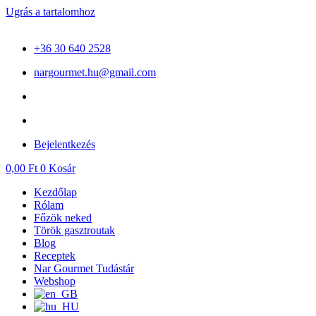
Ugrás a tartalomhoz
+36 30 640 2528
nargourmet.hu@gmail.com
Bejelentkezés
0,00
Ft
0
Kosár
Kezdőlap
Rólam
Főzök neked
Török gasztroutak
Blog
Receptek
Nar Gourmet Tudástár
Webshop