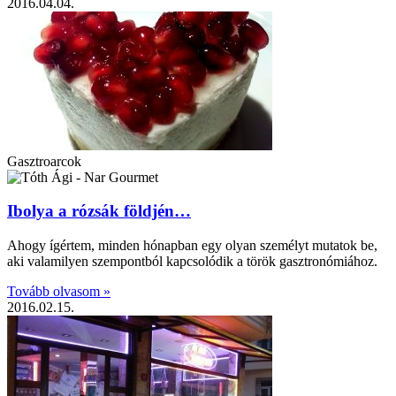
2016.04.04.
Gasztroarcok
Ibolya a rózsák földjén…
Ahogy ígértem, minden hónapban egy olyan személyt mutatok be,
aki valamilyen szempontból kapcsolódik a török gasztronómiához.
Tovább olvasom »
2016.02.15.