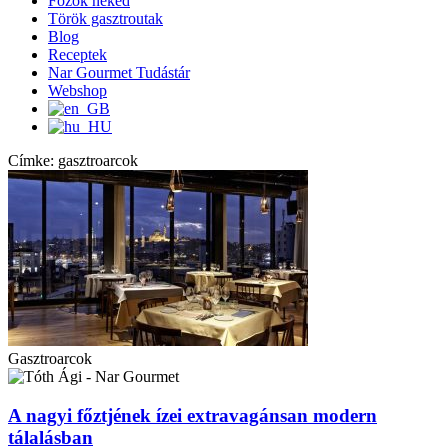
Főzök neked
Török gasztroutak
Blog
Receptek
Nar Gourmet Tudástár
Webshop
Címke: gasztroarcok
Gasztroarcok
A nagyi főztjének ízei extravagánsan modern
tálalásban