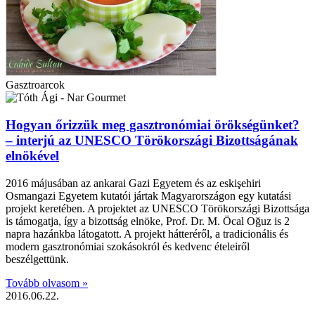
Gasztroarcok
Hogyan őrizzük meg gasztronómiai örökségünket?
– interjú az UNESCO Törökországi Bizottságának
elnökével
2016 májusában az ankarai Gazi Egyetem és az eskişehiri
Osmangazi Egyetem kutatói jártak Magyarországon egy kutatási
projekt keretében. A projektet az UNESCO Törökországi Bizottsága
is támogatja, így a bizottság elnöke, Prof. Dr. M. Öcal Oğuz is 2
napra hazánkba látogatott. A projekt hátteréről, a tradicionális és
modern gasztronómiai szokásokról és kedvenc ételeiről
beszélgettünk.
Tovább olvasom »
2016.06.22.