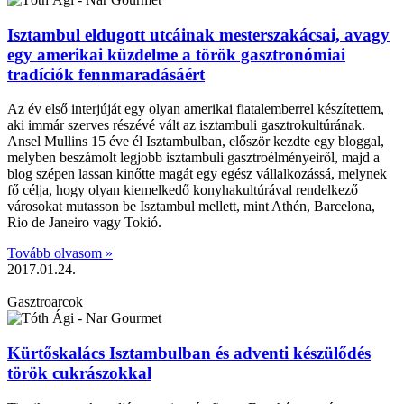
Isztambul eldugott utcáinak mesterszakácsai, avagy
egy amerikai küzdelme a török gasztronómiai
tradíciók fennmaradásáért
Az év első interjúját egy olyan amerikai fiatalemberrel készítettem,
aki immár szerves részévé vált az isztambuli gasztrokultúrának.
Ansel Mullins 15 éve él Isztambulban, először kezdte egy bloggal,
melyben beszámolt legjobb isztambuli gasztroélményeiről, majd a
blog szépen lassan kinőtte magát egy egész vállalkozássá, melynek
fő célja, hogy olyan kiemelkedő konyhakultúrával rendelkező
városokat mutasson be Isztambul mellett, mint Athén, Barcelona,
Rio de Janeiro vagy Tokió.
Tovább olvasom »
2017.01.24.
Gasztroarcok
Kürtőskalács Isztambulban és adventi készülődés
török cukrászokkal