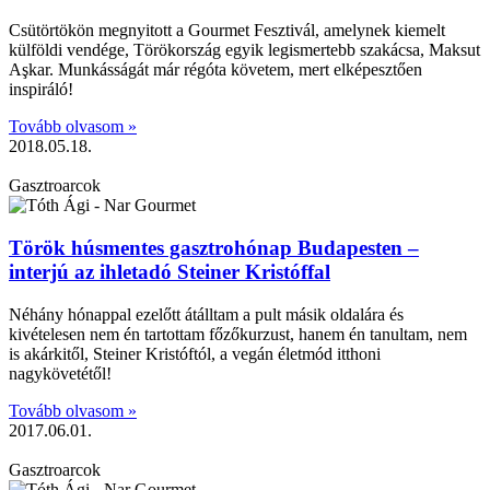
Csütörtökön megnyitott a Gourmet Fesztivál, amelynek kiemelt
külföldi vendége, Törökország egyik legismertebb szakácsa, Maksut
Aşkar. Munkásságát már régóta követem, mert elképesztően
inspiráló!
Tovább olvasom »
2018.05.18.
Gasztroarcok
Török húsmentes gasztrohónap Budapesten –
interjú az ihletadó Steiner Kristóffal
Néhány hónappal ezelőtt átálltam a pult másik oldalára és
kivételesen nem én tartottam főzőkurzust, hanem én tanultam, nem
is akárkitől, Steiner Kristóftól, a vegán életmód itthoni
nagykövetétől!
Tovább olvasom »
2017.06.01.
Gasztroarcok