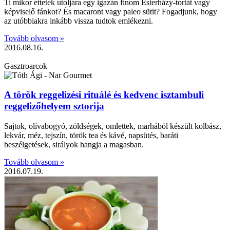
Ti mikor ettetek utoljára egy igazán finom Esterházy-tortát vagy
képviselő fánkot? És macaront vagy paleo sütit? Fogadjunk, hogy
az utóbbiakra inkább vissza tudtok emlékezni.
Tovább olvasom »
2016.08.16.
Gasztroarcok
A török reggelizési rituálé és kedvenc isztambuli
reggelizőhelyem sztorija
Sajtok, olívabogyó, zöldségek, omlettek, marhából készült kolbász,
lekvár, méz, tejszín, török tea és kávé, napsütés, baráti
beszélgetések, sirályok hangja a magasban.
Tovább olvasom »
2016.07.19.