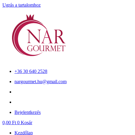
Ugrás a tartalomhoz
+36 30 640 2528
nargourmet.hu@gmail.com
Bejelentkezés
0,00
Ft
0
Kosár
Kezdőlap